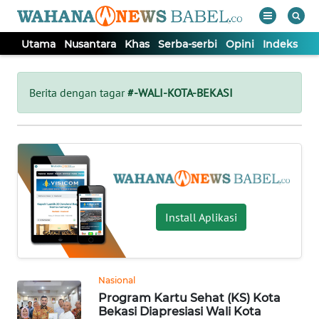
Utama
Nusantara
Khas
Serba-serbi
Opini
Indeks
WAHANA
Tutup
TV
Berita dengan tagar
#-WALI-KOTA-BEKASI
UTAMA
NUSANTARA
KHAS
Install Aplikasi
SERBA-
SERBI
Nasional
Program Kartu Sehat (KS) Kota
OPINI
Bekasi Diapresiasi Wali Kota