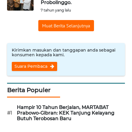
Probolinggo.
Informasi
7 tahun yang lalu
INDEKS
Muat Berita Selanjutnya
BERITA
KONTAK
KAMI
Kirimkan masukan dan tanggapan anda sebagai
konsumen kepada kami.
INFO
Suara Pembaca
IKLAN
TENTANG
Berita Populer
KAMI
Hampir 10 Tahun Berjalan, MARTABAT
PEDOMAN
#1
Prabowo-Gibran: KEK Tanjung Kelayang
MEDIA
Butuh Terobosan Baru
SIBER