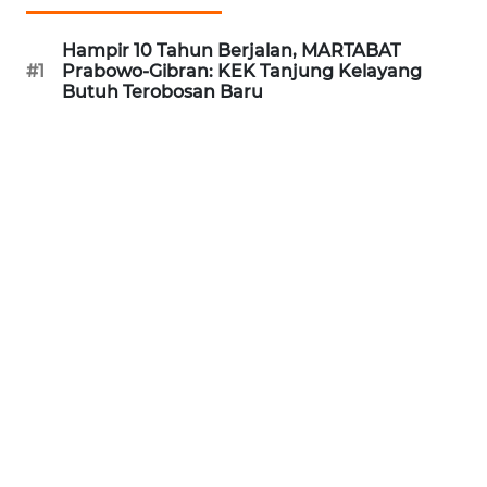
WN
Hampir 10 Tahun Berjalan, MARTABAT
BANTEN
#1
Prabowo-Gibran: KEK Tanjung Kelayang
Butuh Terobosan Baru
WN
NTT
WN
KEPRI
WN
PAPUA
WN
PAPUA
BARAT
WN