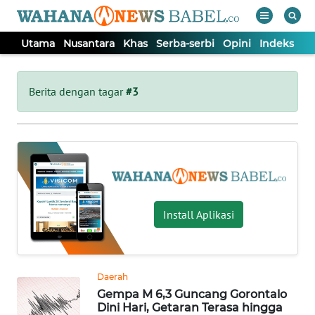
Utama
Nusantara
Khas
Serba-serbi
Opini
Indeks
WAHANA
Tutup
TV
Berita dengan tagar
#3
UTAMA
NUSANTARA
KHAS
Install Aplikasi
SERBA-
SERBI
Daerah
Gempa M 6,3 Guncang Gorontalo
OPINI
Dini Hari, Getaran Terasa hingga