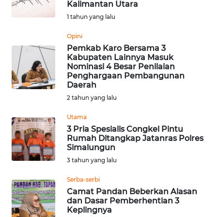
Kalimantan Utara
Informasi
1 tahun yang lalu
INDEKS
Opini
BERITA
Pemkab Karo Bersama 3
Kabupaten Lainnya Masuk
Nominasi 4 Besar Penilaian
KONTAK
Penghargaan Pembangunan
KAMI
Daerah
2 tahun yang lalu
INFO
IKLAN
Utama
3 Pria Spesialis Congkel Pintu
Rumah Ditangkap Jatanras Polres
TENTANG
Simalungun
KAMI
3 tahun yang lalu
PEDOMAN
Serba-serbi
MEDIA
Camat Pandan Beberkan Alasan
SIBER
dan Dasar Pemberhentian 3
Keplingnya