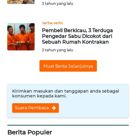
3 tahun yang lalu
REDAKSI
KARIR
Serba-serbi
Pembeli Berkicau, 3 Terduga
Pengedar Sabu Dicokot dari
DISCLAIMER
Sebuah Rumah Kontrakan
3 tahun yang lalu
Wahana
News
Regional
Muat Berita Selanjutnya
WN
SUMUT
Kirimkan masukan dan tanggapan anda sebagai
konsumen kepada kami.
WN
Suara Pembaca
JAKARTA
WN
JABAR
Berita Populer