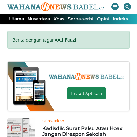
Utama
Nusantara
Khas
Serba-serbi
Opini
Indeks
WAHANA
Tutup
TV
Berita dengan tagar
#Ali-Fauzi
UTAMA
NUSANTARA
KHAS
Install Aplikasi
SERBA-
SERBI
Sains-Tekno
Kadisdik: Surat Palsu Atau Hoax
OPINI
Jangan Direspon Sekolah