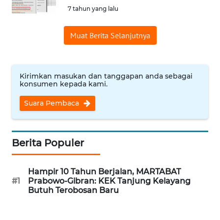
7 tahun yang lalu
Informasi
Muat Berita Selanjutnya
INDEKS
BERITA
KONTAK
Kirimkan masukan dan tanggapan anda sebagai
KAMI
konsumen kepada kami.
Suara Pembaca
INFO
IKLAN
Berita Populer
TENTANG
KAMI
Hampir 10 Tahun Berjalan, MARTABAT
#1
Prabowo-Gibran: KEK Tanjung Kelayang
PEDOMAN
Butuh Terobosan Baru
MEDIA
SIBER