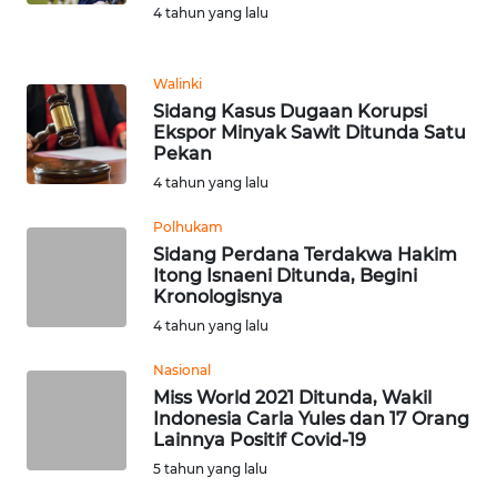
4 tahun yang lalu
REDAKSI
KARIR
Walinki
Sidang Kasus Dugaan Korupsi
Ekspor Minyak Sawit Ditunda Satu
DISCLAIMER
Pekan
4 tahun yang lalu
Wahana
News
Polhukam
Regional
Sidang Perdana Terdakwa Hakim
Itong Isnaeni Ditunda, Begini
WN
Kronologisnya
SUMUT
4 tahun yang lalu
Nasional
WN
Miss World 2021 Ditunda, Wakil
JAKARTA
Indonesia Carla Yules dan 17 Orang
Lainnya Positif Covid-19
WN
5 tahun yang lalu
JABAR