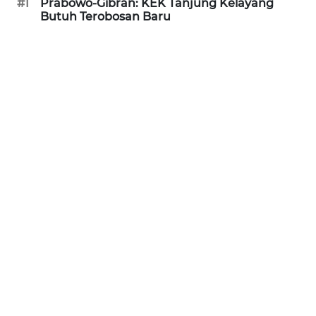
RIAU
#1
Prabowo-Gibran: KEK Tanjung Kelayang
Butuh Terobosan Baru
WN
SERAMBI
WN
JAMBI
WN
SULTRA
WN
NTB
WN
SULTENG
WN
SULBAR