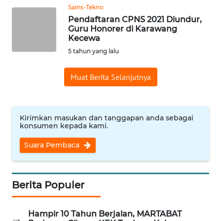
Sains-Tekno
WN
Pendaftaran CPNS 2021 Diundur,
Guru Honorer di Karawang
BANTEN
Kecewa
5 tahun yang lalu
WN
NTT
Muat Berita Selanjutnya
WN
KEPRI
Kirimkan masukan dan tanggapan anda sebagai
konsumen kepada kami.
WN
PAPUA
Suara Pembaca
WN
PAPUA
Berita Populer
BARAT
WN
Hampir 10 Tahun Berjalan, MARTABAT