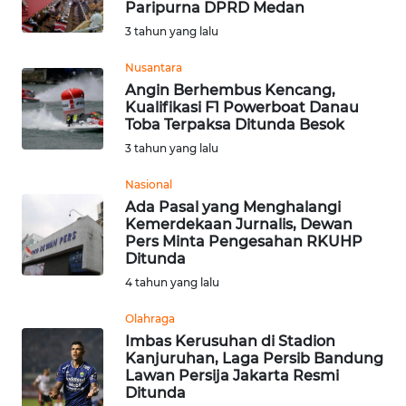
Paripurna DPRD Medan
Informasi
3 tahun yang lalu
INDEKS
Nusantara
BERITA
Angin Berhembus Kencang,
Kualifikasi F1 Powerboat Danau
Toba Terpaksa Ditunda Besok
KONTAK
3 tahun yang lalu
KAMI
Nasional
INFO
Ada Pasal yang Menghalangi
IKLAN
Kemerdekaan Jurnalis, Dewan
Pers Minta Pengesahan RKUHP
Ditunda
TENTANG
4 tahun yang lalu
KAMI
Olahraga
PEDOMAN
Imbas Kerusuhan di Stadion
MEDIA
Kanjuruhan, Laga Persib Bandung
SIBER
Lawan Persija Jakarta Resmi
Ditunda