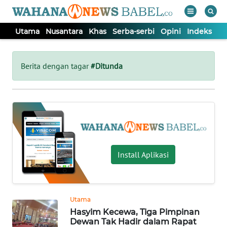
Utama
Nusantara
Khas
Serba-serbi
Opini
Indeks
WAHANA
Tutup
TV
Berita dengan tagar
#Ditunda
UTAMA
NUSANTARA
KHAS
Install Aplikasi
SERBA-
SERBI
Utama
Hasyim Kecewa, Tiga Pimpinan
OPINI
Dewan Tak Hadir dalam Rapat