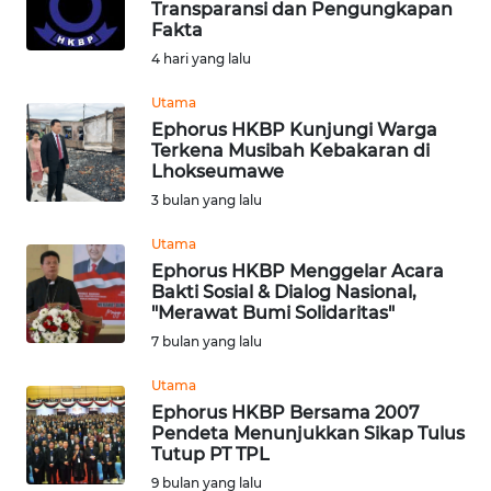
Transparansi dan Pengungkapan
Fakta
Informasi
4 hari yang lalu
INDEKS
BERITA
Utama
Ephorus HKBP Kunjungi Warga
Terkena Musibah Kebakaran di
KONTAK
Lhokseumawe
KAMI
3 bulan yang lalu
INFO
Utama
IKLAN
Ephorus HKBP Menggelar Acara
Bakti Sosial & Dialog Nasional,
"Merawat Bumi Solidaritas"
TENTANG
7 bulan yang lalu
KAMI
Utama
PEDOMAN
Ephorus HKBP Bersama 2007
MEDIA
Pendeta Menunjukkan Sikap Tulus
SIBER
Tutup PT TPL
9 bulan yang lalu