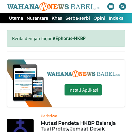
Utama
Nusantara
Khas
Serba-serbi
Opini
Indeks
WAHANA
Tutup
TV
Berita dengan tagar
#Ephorus-HKBP
UTAMA
NUSANTARA
KHAS
Install Aplikasi
SERBA-
SERBI
Peristiwa
Mutasi Pendeta HKBP Balaraja
OPINI
Tuai Protes, Jemaat Desak