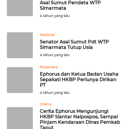
Asal Sumut Pendeta WTP
Simarmata
WN
4 tahun yang lalu
BANTEN
WN
Nasional
NTT
Senator Asal Sumut Pdt WTP
Simarmata Tutup Usia
WN
4 tahun yang lalu
KEPRI
Nusantara
Ephorus dan Ketua Badan Usaha
WN
Sepakati HKBP Perlunya Dirikan
PAPUA
PT
4 tahun yang lalu
WN
PAPUA
Utama
BARAT
Cerita Ephorus Mengunjungi
HKBP Siantar Naipospos, Sampai
Pinjam Kendaraan Dinas Pemkab
WN
Taput