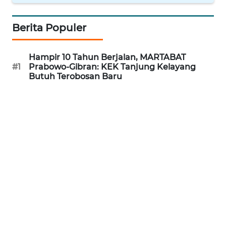
WN
Berita Populer
NUSANTARA
Hampir 10 Tahun Berjalan, MARTABAT
WN
#1
Prabowo-Gibran: KEK Tanjung Kelayang
JOGJA
Butuh Terobosan Baru
WN
JATIM
WN
BALI
WN
KALBAR
WN
KALTENG