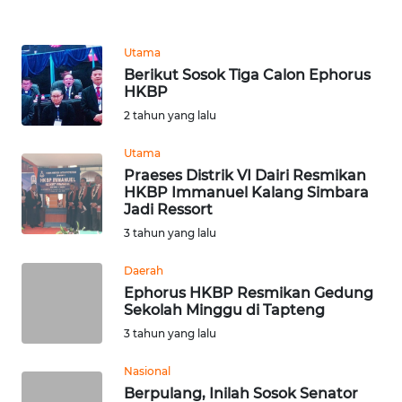
REDAKSI
Utama
KARIR
Berikut Sosok Tiga Calon Ephorus
HKBP
DISCLAIMER
2 tahun yang lalu
Utama
Wahana
News
Praeses Distrik VI Dairi Resmikan
Regional
HKBP Immanuel Kalang Simbara
Jadi Ressort
3 tahun yang lalu
WN
SUMUT
Daerah
Ephorus HKBP Resmikan Gedung
WN
Sekolah Minggu di Tapteng
JAKARTA
3 tahun yang lalu
WN
Nasional
JABAR
Berpulang, Inilah Sosok Senator