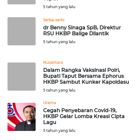
RIAU
5 tahun yang lalu
WN
Serba-serbi
SERAMBI
dr Benny Sinaga SpB, Direktur
RSU HKBP Balige Dilantik
WN
5 tahun yang lalu
JAMBI
Nusantara
WN
SULTRA
Dalam Rangka Vaksinasi Polri,
Bupati Taput Bersama Ephorus
HKBP Sambut Kunker Kapoldasu
WN
5 tahun yang lalu
NTB
Utama
WN
Cegah Penyebaran Covid-19,
SULTENG
HKBP Gelar Lomba Kreasi Cipta
Lagu
5 tahun yang lalu
WN
SULBAR