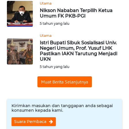
Utama
Nikson Nababan Terpilih Ketua
WN
Umum FK PKB-PGI
BABEL
5 tahun yang lalu
WN
Utama
SUMBAR
Istri Bupati Sibuk Sosialisasi Univ.
Negeri Umum, Prof. Yusuf LHK
Pastikan IAKN Tarutung Menjadi
WN
UKN
SUMSEL
5 tahun yang lalu
WN
Muat Berita Selanjutnya
BENGKULU
WN
Kirimkan masukan dan tanggapan anda sebagai
LAMPUNG
konsumen kepada kami.
WN
Suara Pembaca
JATENG