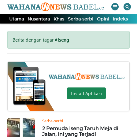
Utama
Nusantara
Khas
Serba-serbi
Opini
Indeks
WAHANA
Tutup
TV
Berita dengan tagar
#Iseng
UTAMA
NUSANTARA
KHAS
Install Aplikasi
SERBA-
SERBI
Serba-serbi
2 Pemuda Iseng Taruh Meja di
OPINI
Jalan, Ini yang Terjadi