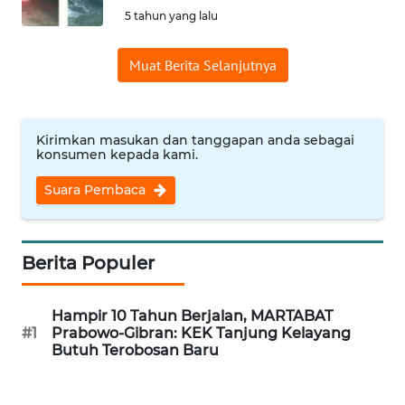
5 tahun yang lalu
Informasi
Muat Berita Selanjutnya
INDEKS
BERITA
KONTAK
Kirimkan masukan dan tanggapan anda sebagai
KAMI
konsumen kepada kami.
Suara Pembaca
INFO
IKLAN
Berita Populer
TENTANG
KAMI
Hampir 10 Tahun Berjalan, MARTABAT
#1
Prabowo-Gibran: KEK Tanjung Kelayang
PEDOMAN
Butuh Terobosan Baru
MEDIA
SIBER