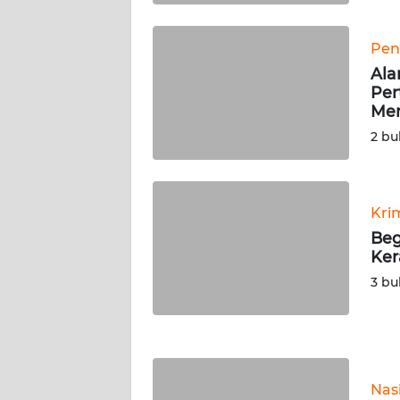
WN
KALTARA
Pen
Ala
WN
Per
KALSEL
Me
2 bu
WN
KALTIM
WN
Kri
SULSEL
Beg
Ker
WN
3 bu
GORONTALO
WN
SULUT
Nas