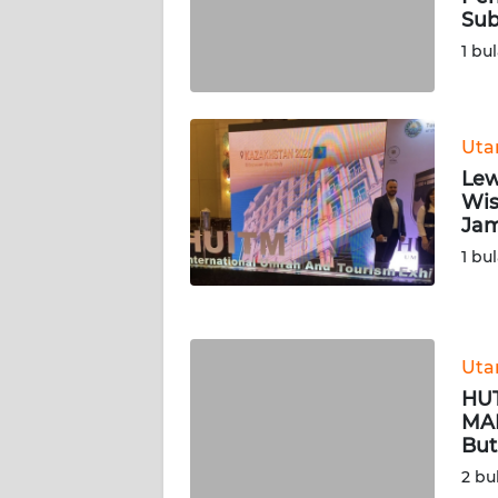
Sub
WN
SERAMBI
1 bu
WN
JAMBI
Ut
Lew
WN
Wis
SULTRA
Jam
1 bu
WN
NTB
WN
Ut
SULTENG
HUT
MAR
WN
But
SULBAR
2 bu