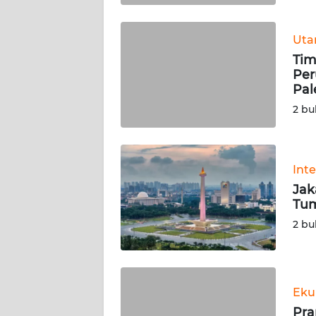
WN
BABEL
Ut
Tim
WN
Per
SUMBAR
Pa
2 bu
WN
SUMSEL
Int
WN
BENGKULU
Jak
Tum
WN
2 bu
LAMPUNG
WN
JATENG
Eku
Pra