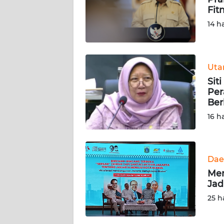
Fit
KARIR
14 h
DISCLAIMER
Ut
Wahana
Sit
News
Regional
Per
Ber
16 h
WN
SUMUT
WN
Dae
JAKARTA
Men
Jad
WN
25 h
JABAR