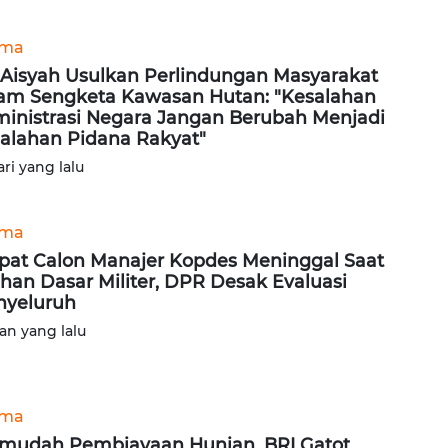
ama
i Aisyah Usulkan Perlindungan Masyarakat
am Sengketa Kawasan Hutan: "Kesalahan
inistrasi Negara Jangan Berubah Menjadi
alahan Pidana Rakyat"
ari yang lalu
ama
at Calon Manajer Kopdes Meninggal Saat
ihan Dasar Militer, DPR Desak Evaluasi
yeluruh
lan yang lalu
ama
mudah Pembiayaan Hunian, BRI Gatot