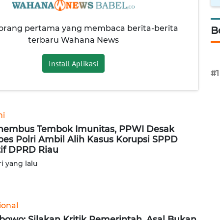
 orang pertama yang membaca berita-berita
B
terbaru Wahana News
Install Aplikasi
#1
ni
embus Tembok Imunitas, PPWI Desak
es Polri Ambil Alih Kasus Korupsi SPPD
tif DPRD Riau
ri yang lalu
ional
bowo: Silakan Kritik Pemerintah, Asal Bukan