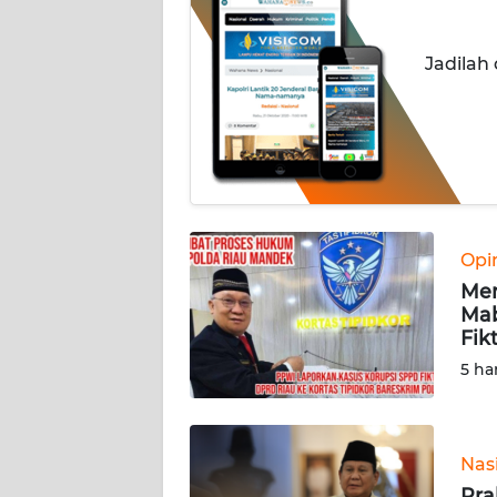
INDEKS
Jadilah
BERITA
KONTAK
KAMI
INFO
IKLAN
Opi
Men
TENTANG
Mab
KAMI
Fik
5 ha
PEDOMAN
MEDIA
SIBER
Nas
REDAKSI
Pra