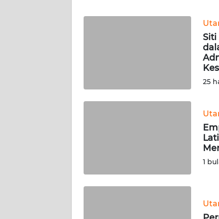
WN
BANTEN
Ut
Sit
WN
dal
NTT
Adm
Kes
WN
25 h
KEPRI
WN
Ut
PAPUA
Emp
Lat
Men
WN
PAPUA
1 bu
BARAT
WN
Ut
RIAU
Per