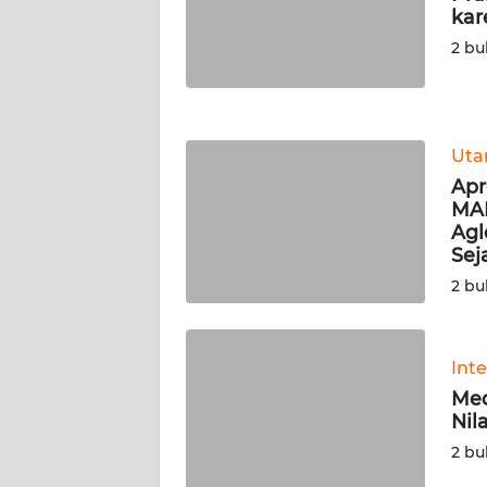
kar
WN
NUSANTARA
2 bu
WN
JOGJA
Ut
WN
Apr
JATIM
MAR
Agl
Sej
WN
BALI
2 bu
WN
KALBAR
Int
Med
Nil
WN
KALTENG
2 bu