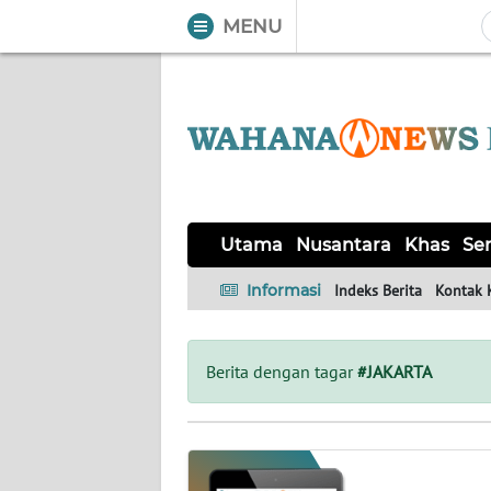
MENU
WAHANA
Tutup
TV
UTAMA
NUSANTARA
Utama
Nusantara
Khas
Ser
KHAS
Informasi
Indeks Berita
Kontak 
SERBA-
SERBI
Berita dengan tagar
#JAKARTA
OPINI
Informasi