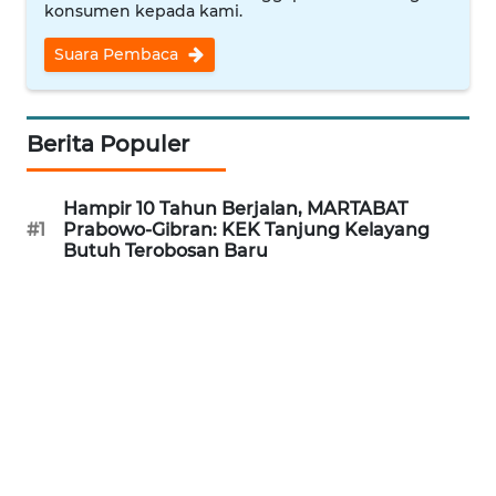
RIAU
konsumen kepada kami.
Suara Pembaca
WN
SERAMBI
Berita Populer
WN
JAMBI
Hampir 10 Tahun Berjalan, MARTABAT
WN
#1
Prabowo-Gibran: KEK Tanjung Kelayang
SULTRA
Butuh Terobosan Baru
WN
NTB
WN
SULTENG
WN
SULBAR