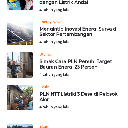
dengan Listrik Andal
Informasi
4 tahun yang lalu
INDEKS
Energy News
BERITA
Mengintip Inovasi Energi Surya di
Sektor Pertambangan
KONTAK
4 tahun yang lalu
KAMI
Utama
Simak Cara PLN Penuhi Target
INFO
Bauran Energi 23 Persen
IKLAN
4 tahun yang lalu
TENTANG
Ekuin
KAMI
PLN NTT Listriki 3 Desa di Pelosok
Alor
PEDOMAN
4 tahun yang lalu
MEDIA
SIBER
Ekuin