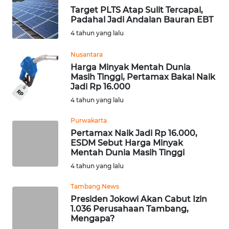
REDAKSI
Target PLTS Atap Sulit Tercapai,
Padahal Jadi Andalan Bauran EBT
4 tahun yang lalu
KARIR
Nusantara
DISCLAIMER
Harga Minyak Mentah Dunia
Masih Tinggi, Pertamax Bakal Naik
Jadi Rp 16.000
Wahana
News
4 tahun yang lalu
Regional
Purwakarta
Pertamax Naik Jadi Rp 16.000,
WN
ESDM Sebut Harga Minyak
SUMUT
Mentah Dunia Masih Tinggi
4 tahun yang lalu
WN
JAKARTA
Tambang News
Presiden Jokowi Akan Cabut Izin
1.036 Perusahaan Tambang,
WN
Mengapa?
JABAR