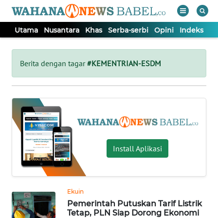
Utama
Nusantara
Khas
Serba-serbi
Opini
Indeks
WAHANA
Tutup
TV
Berita dengan tagar
#KEMENTRIAN-ESDM
UTAMA
NUSANTARA
KHAS
Install Aplikasi
SERBA-
SERBI
Ekuin
Pemerintah Putuskan Tarif Listrik
OPINI
Tetap, PLN Siap Dorong Ekonomi