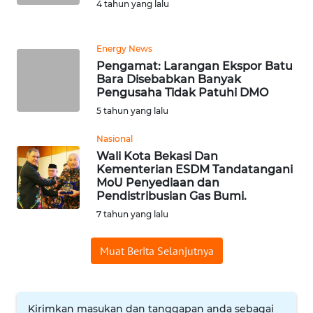
4 tahun yang lalu
WN
BANTEN
Energy News
Pengamat: Larangan Ekspor Batu
WN
Bara Disebabkan Banyak
Pengusaha Tidak Patuhi DMO
NTT
5 tahun yang lalu
WN
Nasional
KEPRI
Wali Kota Bekasi Dan
Kementerian ESDM Tandatangani
WN
MoU Penyediaan dan
Pendistribusian Gas Bumi.
PAPUA
7 tahun yang lalu
WN
PAPUA
Muat Berita Selanjutnya
BARAT
WN
Kirimkan masukan dan tanggapan anda sebagai