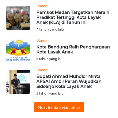
REDAKSI
Utama
Pemkot Medan Targetkan Meraih
Predikat Tertinggi Kota Layak
KARIR
Anak (KLA) di Tahun Ini
4 tahun yang lalu
DISCLAIMER
Utama
Wahana
Kota Bandung Raih Penghargaan
News
Kota Layak Anak
Regional
5 tahun yang lalu
WN
Utama
SUMUT
Bupati Ahmad Muhdlor Minta
APSAI Ambil Peran Wujudkan
Sidoarjo Kota Layak Anak
WN
5 tahun yang lalu
JAKARTA
Muat Berita Selanjutnya
WN
JABAR