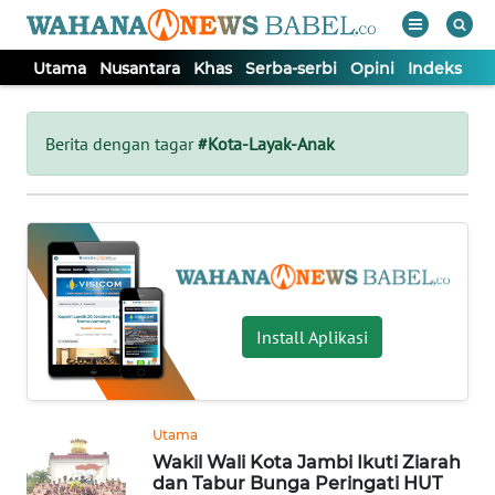
Utama
Nusantara
Khas
Serba-serbi
Opini
Indeks
WAHANA
Tutup
TV
Berita dengan tagar
#Kota-Layak-Anak
UTAMA
NUSANTARA
KHAS
Install Aplikasi
SERBA-
SERBI
Utama
Wakil Wali Kota Jambi Ikuti Ziarah
OPINI
dan Tabur Bunga Peringati HUT