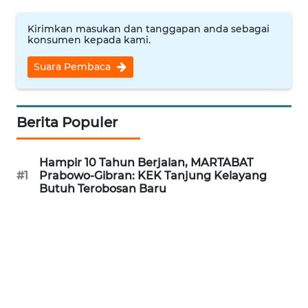
WN
Kirimkan masukan dan tanggapan anda sebagai
konsumen kepada kami.
BANTEN
Suara Pembaca
WN
NTT
Berita Populer
WN
KEPRI
Hampir 10 Tahun Berjalan, MARTABAT
#1
Prabowo-Gibran: KEK Tanjung Kelayang
WN
Butuh Terobosan Baru
PAPUA
WN
PAPUA
BARAT
WN