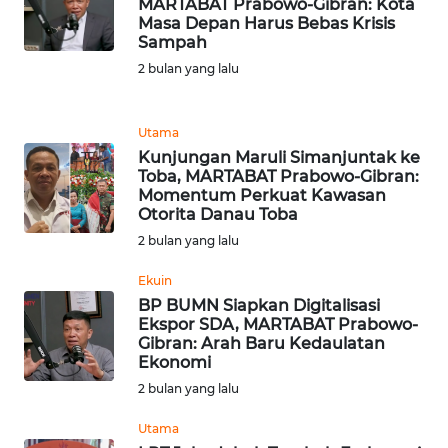
MARTABAT Prabowo-Gibran: Kota
Masa Depan Harus Bebas Krisis
WN
Sampah
INDRAMAYU
2 bulan yang lalu
WN
KUNINGAN
Utama
Kunjungan Maruli Simanjuntak ke
Toba, MARTABAT Prabowo-Gibran:
WN
Momentum Perkuat Kawasan
MAJALENGKA
Otorita Danau Toba
2 bulan yang lalu
WN
SUBANG
Ekuin
BP BUMN Siapkan Digitalisasi
Ekspor SDA, MARTABAT Prabowo-
WN
Gibran: Arah Baru Kedaulatan
SUKABUMI
Ekonomi
2 bulan yang lalu
WN
PURWAKARTA
Utama