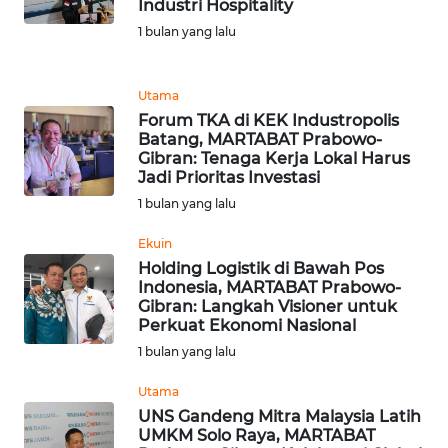
LANGKAT
Industri Hospitality
1 bulan yang lalu
WN
TAPANULI
Utama
SELATAN
Forum TKA di KEK Industropolis
Batang, MARTABAT Prabowo-
WN
Gibran: Tenaga Kerja Lokal Harus
TANJUNG
Jadi Prioritas Investasi
LESUNG
1 bulan yang lalu
Ekuin
WN
KARO
Holding Logistik di Bawah Pos
Indonesia, MARTABAT Prabowo-
Gibran: Langkah Visioner untuk
WN
Perkuat Ekonomi Nasional
SIMALUNGUN
1 bulan yang lalu
Utama
WN
LABUHANBATU
UNS Gandeng Mitra Malaysia Latih
UMKM Solo Raya, MARTABAT