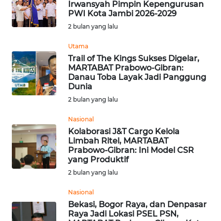
Irwansyah Pimpin Kepengurusan
WN
PWI Kota Jambi 2026-2029
SUMEDANG
2 bulan yang lalu
Utama
WN
CIANJUR
Trail of The Kings Sukses Digelar,
MARTABAT Prabowo-Gibran:
Danau Toba Layak Jadi Panggung
WN
Dunia
KEPULAUAN
2 bulan yang lalu
SERIBU
Nasional
WN
Kolaborasi J&T Cargo Kelola
Limbah Ritel, MARTABAT
TANGERANG
Prabowo-Gibran: Ini Model CSR
yang Produktif
WN
2 bulan yang lalu
BINJAI
Nasional
WN
Bekasi, Bogor Raya, dan Denpasar
Raya Jadi Lokasi PSEL PSN,
CIREBON