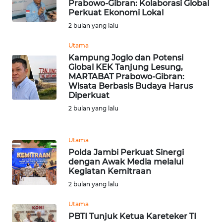
Prabowo-Gibran: Kolaborasi Global
WN
Perkuat Ekonomi Lokal
TAPANULI
2 bulan yang lalu
TENGAH
Utama
WN DELI
Kampung Joglo dan Potensi
Global KEK Tanjung Lesung,
SERDANG
MARTABAT Prabowo-Gibran:
Wisata Berbasis Budaya Harus
WN
Diperkuat
TEBING
2 bulan yang lalu
TINGGI
WN
Utama
PAKPAK
Polda Jambi Perkuat Sinergi
dengan Awak Media melalui
Kegiatan Kemitraan
WN
2 bulan yang lalu
KARAWANG
Utama
WN
PBTI Tunjuk Ketua Kareteker TI