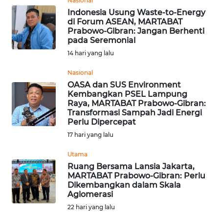
RIAU
Nasional
Indonesia Usung Waste-to-Energy
di Forum ASEAN, MARTABAT
WN
Prabowo-Gibran: Jangan Berhenti
SERAMBI
pada Seremonial
14 hari yang lalu
WN
JAMBI
Nasional
OASA dan SUS Environment
Kembangkan PSEL Lampung
WN
Raya, MARTABAT Prabowo-Gibran:
SULTRA
Transformasi Sampah Jadi Energi
Perlu Dipercepat
WN
17 hari yang lalu
NTB
Utama
Ruang Bersama Lansia Jakarta,
WN
MARTABAT Prabowo-Gibran: Perlu
SULTENG
Dikembangkan dalam Skala
Aglomerasi
WN
22 hari yang lalu
SULBAR