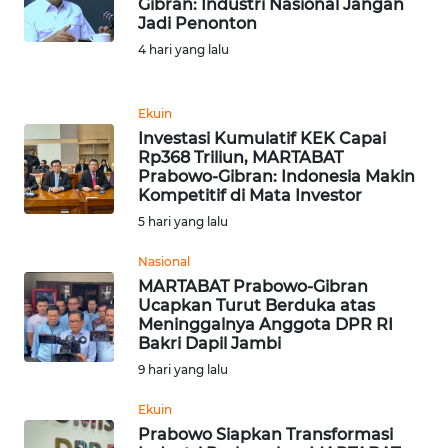
Gibran: Industri Nasional Jangan
REDAKSI
Jadi Penonton
4 hari yang lalu
KARIR
Ekuin
DISCLAIMER
Investasi Kumulatif KEK Capai
Rp368 Triliun, MARTABAT
Wahana
Prabowo-Gibran: Indonesia Makin
News
Kompetitif di Mata Investor
Regional
5 hari yang lalu
Nasional
WN
SUMUT
MARTABAT Prabowo-Gibran
Ucapkan Turut Berduka atas
Meninggalnya Anggota DPR RI
WN
Bakri Dapil Jambi
JAKARTA
9 hari yang lalu
Ekuin
WN
JABAR
Prabowo Siapkan Transformasi