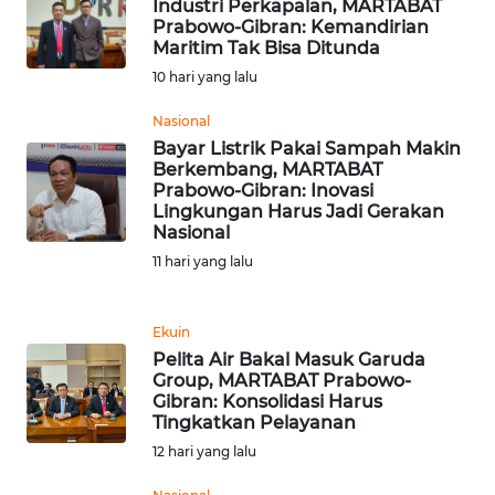
Industri Perkapalan, MARTABAT
Prabowo-Gibran: Kemandirian
WN
Maritim Tak Bisa Ditunda
BANTEN
10 hari yang lalu
Nasional
WN
NTT
Bayar Listrik Pakai Sampah Makin
Berkembang, MARTABAT
Prabowo-Gibran: Inovasi
WN
Lingkungan Harus Jadi Gerakan
KEPRI
Nasional
11 hari yang lalu
WN
PAPUA
Ekuin
Pelita Air Bakal Masuk Garuda
WN
Group, MARTABAT Prabowo-
PAPUA
Gibran: Konsolidasi Harus
BARAT
Tingkatkan Pelayanan
12 hari yang lalu
WN