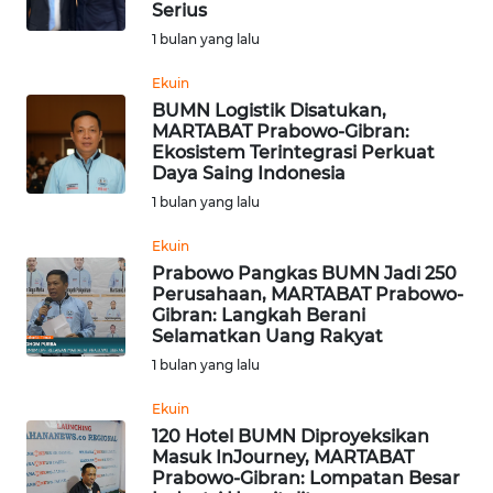
Serius
1 bulan yang lalu
WN
MALUKU
Ekuin
BUMN Logistik Disatukan,
WN
MARTABAT Prabowo-Gibran:
MALUT
Ekosistem Terintegrasi Perkuat
Daya Saing Indonesia
1 bulan yang lalu
WN
DAIRI
Ekuin
Prabowo Pangkas BUMN Jadi 250
WN
Perusahaan, MARTABAT Prabowo-
DANAU
Gibran: Langkah Berani
TOBA
Selamatkan Uang Rakyat
1 bulan yang lalu
WN
Ekuin
NIAS
120 Hotel BUMN Diproyeksikan
Masuk InJourney, MARTABAT
WN
Prabowo-Gibran: Lompatan Besar