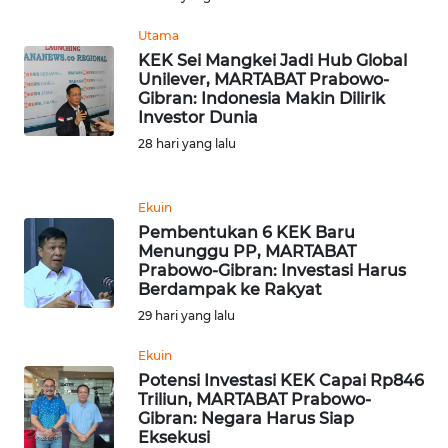
Utama
WN
KEK Sei Mangkei Jadi Hub Global
NUSANTARA
Unilever, MARTABAT Prabowo-
Gibran: Indonesia Makin Dilirik
Investor Dunia
WN
JOGJA
28 hari yang lalu
WN
Ekuin
JATIM
Pembentukan 6 KEK Baru
Menunggu PP, MARTABAT
WN
Prabowo-Gibran: Investasi Harus
Berdampak ke Rakyat
BALI
29 hari yang lalu
WN
Ekuin
KALBAR
Potensi Investasi KEK Capai Rp846
Triliun, MARTABAT Prabowo-
WN
Gibran: Negara Harus Siap
Eksekusi
KALTENG