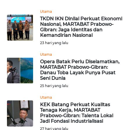
Utama
WN
TKDN IKN Dinilai Perkuat Ekonomi
BABEL
Nasional, MARTABAT Prabowo-
Gibran: Jaga Identitas dan
Kemandirian Nasional
WN
SUMBAR
23 hari yang lalu
Utama
WN
Opera Batak Perlu Diselamatkan,
SUMSEL
MARTABAT Prabowo-Gibran:
Danau Toba Layak Punya Pusat
Seni Dunia
WN
BENGKULU
25 hari yang lalu
Utama
WN
KEK Batang Perkuat Kualitas
LAMPUNG
Tenaga Kerja, MARTABAT
Prabowo-Gibran: Talenta Lokal
Jadi Fondasi Industrialisasi
WN
JATENG
27 hari yang lalu