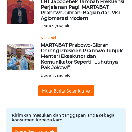
LRT Jabodebek Tambah Frekuensi
Perjalanan Pagi, MARTABAT
WN
Prabowo-Gibran: Bagian dari Visi
PRIANGAN
Aglomerasi Modern
TIMUR
2 bulan yang lalu
WN
Nasional
SEMARANG
MARTABAT Prabowo-Gibran
Dorong Presiden Prabowo Tunjuk
Menteri Eksekutor dan
WN
Komunikator Seperti "Luhutnya
SOLO
Pak Jokowi"
2 bulan yang lalu
WN
BOROBUDUR
Muat Berita Selanjutnya
WN
MADURA
Kirimkan masukan dan tanggapan anda sebagai
konsumen kepada kami.
WN
Suara Pembaca
SURABAYA