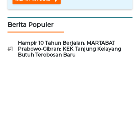
WN
NATUNA
Berita Populer
WN
Hampir 10 Tahun Berjalan, MARTABAT
BINTAN
#1
Prabowo-Gibran: KEK Tanjung Kelayang
Butuh Terobosan Baru
WN
MANDALIKA
WN
LIKUPANG
WN
LABUANBAJO
WN
BORNEO