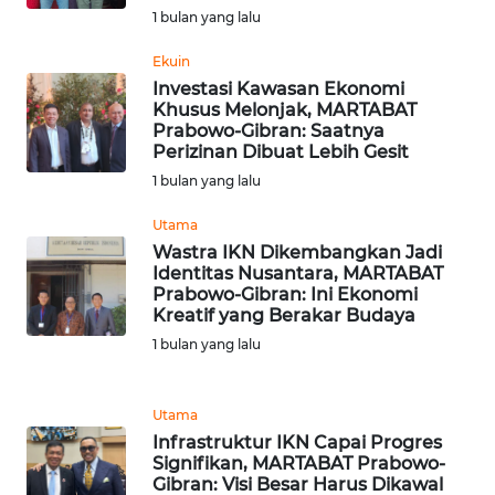
1 bulan yang lalu
WN
Ekuin
KALTARA
Investasi Kawasan Ekonomi
Khusus Melonjak, MARTABAT
WN
Prabowo-Gibran: Saatnya
Perizinan Dibuat Lebih Gesit
KALSEL
1 bulan yang lalu
WN
Utama
KALTIM
Wastra IKN Dikembangkan Jadi
Identitas Nusantara, MARTABAT
WN
Prabowo-Gibran: Ini Ekonomi
Kreatif yang Berakar Budaya
SULSEL
1 bulan yang lalu
WN
GORONTALO
Utama
Infrastruktur IKN Capai Progres
WN
Signifikan, MARTABAT Prabowo-
SULUT
Gibran: Visi Besar Harus Dikawal