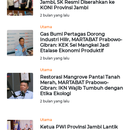
BEKASI
Jambi, SK Resmi Diserahkan ke
KONI Provinsi Jambi
2 bulan yang lalu
WN
BOGOR
Utama
Gas Bumi Pertagas Dorong
WN
Industri Hilir, MARTABAT Prabowo-
DEPOK
Gibran: KEK Sei Mangkei Jadi
Etalase Ekonomi Produktif
2 bulan yang lalu
WN
TAPANULI
Utama
UTARA
Restorasi Mangrove Pantai Tanah
Merah, MARTABAT Prabowo-
WN
Gibran: IKN Wajib Tumbuh dengan
SAMOSIR
Etika Ekologi
2 bulan yang lalu
WN
PADANG
Utama
LAWAS
Ketua PWI Provinsi Jambi Lantik