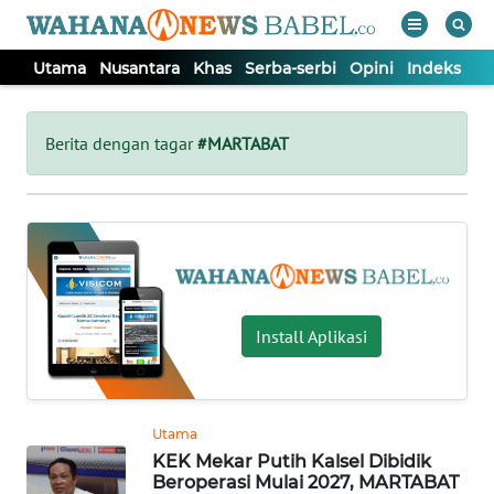
Utama
Nusantara
Khas
Serba-serbi
Opini
Indeks
WAHANA
Tutup
TV
Berita dengan tagar
#MARTABAT
UTAMA
NUSANTARA
KHAS
Install Aplikasi
SERBA-
SERBI
Utama
KEK Mekar Putih Kalsel Dibidik
OPINI
Beroperasi Mulai 2027, MARTABAT