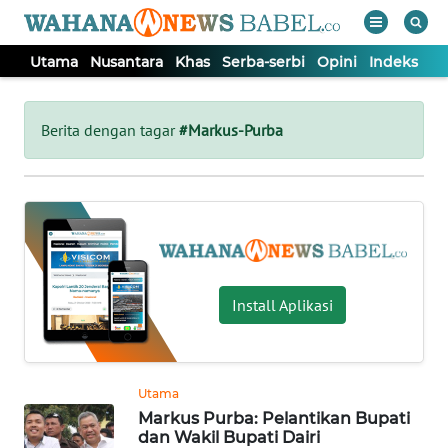
Utama
Nusantara
Khas
Serba-serbi
Opini
Indeks
WAHANA
Tutup
TV
Berita dengan tagar
#Markus-Purba
UTAMA
NUSANTARA
KHAS
Install Aplikasi
SERBA-
SERBI
Utama
Markus Purba: Pelantikan Bupati
OPINI
dan Wakil Bupati Dairi