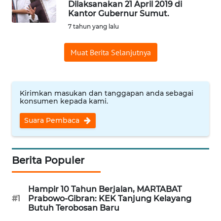
Dilaksanakan 21 April 2019 di
Kantor Gubernur Sumut.
Informasi
7 tahun yang lalu
INDEKS
BERITA
Muat Berita Selanjutnya
KONTAK
KAMI
Kirimkan masukan dan tanggapan anda sebagai
konsumen kepada kami.
INFO
IKLAN
Suara Pembaca
TENTANG
KAMI
Berita Populer
PEDOMAN
Hampir 10 Tahun Berjalan, MARTABAT
MEDIA
#1
Prabowo-Gibran: KEK Tanjung Kelayang
SIBER
Butuh Terobosan Baru