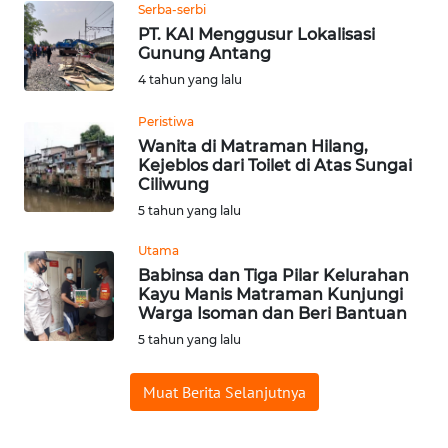
Serba-serbi
REDAKSI
PT. KAI Menggusur Lokalisasi
Gunung Antang
KARIR
4 tahun yang lalu
DISCLAIMER
Peristiwa
Wanita di Matraman Hilang,
Kejeblos dari Toilet di Atas Sungai
Wahana
Ciliwung
News
Regional
5 tahun yang lalu
Utama
WN
Babinsa dan Tiga Pilar Kelurahan
SUMUT
Kayu Manis Matraman Kunjungi
Warga Isoman dan Beri Bantuan
WN
5 tahun yang lalu
JAKARTA
Muat Berita Selanjutnya
WN
JABAR