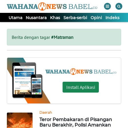
Utama
Nusantara
Khas
Serba-serbi
Opini
Indeks
WAHANA
Tutup
TV
Berita dengan tagar
#Matraman
UTAMA
NUSANTARA
KHAS
Install Aplikasi
SERBA-
SERBI
Daerah
Teror Pembakaran di Pisangan
OPINI
Baru Berakhir, Polisi Amankan