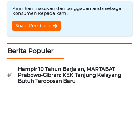
Kirimkan masukan dan tanggapan anda sebagai
WN
konsumen kepada kami.
BANTEN
Suara Pembaca
WN
NTT
Berita Populer
WN
KEPRI
Hampir 10 Tahun Berjalan, MARTABAT
#1
Prabowo-Gibran: KEK Tanjung Kelayang
Butuh Terobosan Baru
WN
PAPUA
WN
PAPUA
BARAT
WN