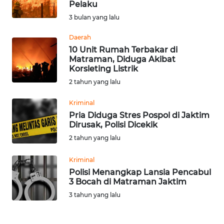
Pelaku
Informasi
3 bulan yang lalu
INDEKS
Daerah
BERITA
10 Unit Rumah Terbakar di
Matraman, Diduga Akibat
Korsleting Listrik
KONTAK
2 tahun yang lalu
KAMI
Kriminal
INFO
Pria Diduga Stres Pospol di Jaktim
IKLAN
Dirusak, Polisi Dicekik
2 tahun yang lalu
TENTANG
KAMI
Kriminal
Polisi Menangkap Lansia Pencabul
3 Bocah di Matraman Jaktim
PEDOMAN
MEDIA
3 tahun yang lalu
SIBER