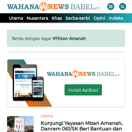
Utama
Nusantara
Khas
Serba-serbi
Opini
Indeks
WAHANA
Tutup
TV
Berita dengan tagar
#Mizan-Amanah
UTAMA
NUSANTARA
KHAS
Install Aplikasi
SERBA-
SERBI
Utama
Kunjungi Yayasan Mizan Amanah,
OPINI
Danrem 061/SK Beri Bantuan dan