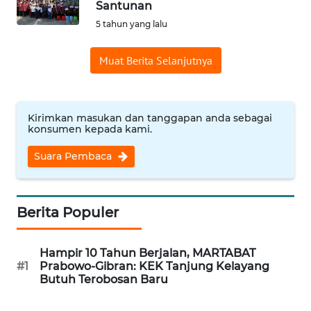
Santunan
Informasi
5 tahun yang lalu
INDEKS
Muat Berita Selanjutnya
BERITA
KONTAK
KAMI
Kirimkan masukan dan tanggapan anda sebagai
konsumen kepada kami.
INFO
Suara Pembaca
IKLAN
TENTANG
Berita Populer
KAMI
Hampir 10 Tahun Berjalan, MARTABAT
PEDOMAN
#1
Prabowo-Gibran: KEK Tanjung Kelayang
MEDIA
Butuh Terobosan Baru
SIBER