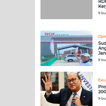
RDF
WN
Ker
NUSANTARA
9 bu
WN
JOGJA
Opi
WN
Sud
JATIM
Ang
Jam
WN
9 bu
BALI
WN
KALBAR
Eku
Pro
200
WN
KALTENG
9 bu