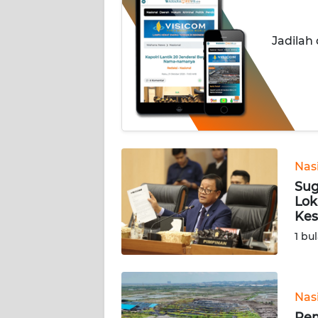
INDEKS
Jadilah
BERITA
KONTAK
KAMI
INFO
IKLAN
Nas
Sug
TENTANG
Lok
KAMI
Kes
1 bu
PEDOMAN
MEDIA
SIBER
Nas
REDAKSI
Pem