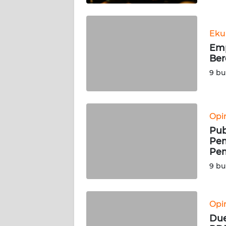
WN
BABEL
Eku
Emp
WN
Ber
SUMBAR
9 bu
WN
SUMSEL
Opi
WN
Pub
BENGKULU
Pe
Pem
WN
9 bu
LAMPUNG
WN
Opi
JATENG
Due