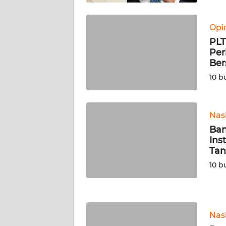
WN
KALTARA
Opi
PLT
WN
Per
KALSEL
Ber
10 b
WN
KALTIM
Nas
WN
Ban
SULSEL
Ins
Ta
WN
10 b
GORONTALO
WN
SULUT
Nas