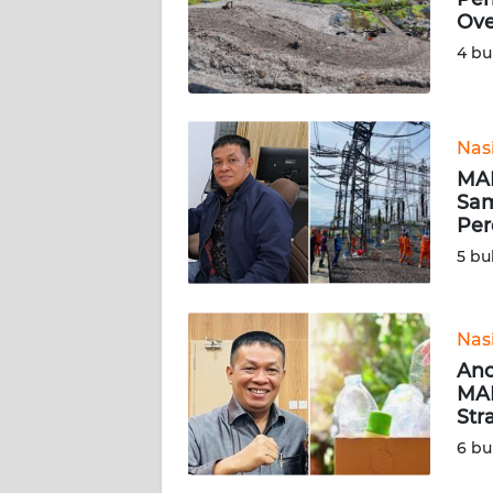
Ove
KARIR
4 bu
DISCLAIMER
Nas
Wahana
MAR
News
Regional
Sam
Per
5 bu
WN
SUMUT
Nas
WN
JAKARTA
Anc
MAR
Str
WN
JABAR
6 bu