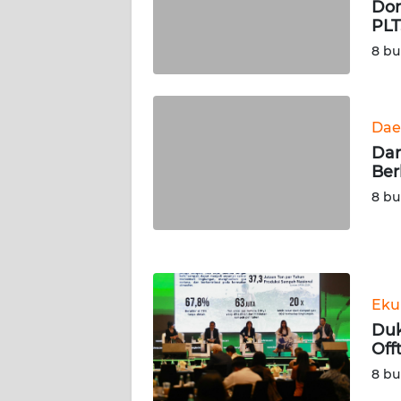
Do
WN
PLT
SERAMBI
8 bu
WN
JAMBI
Dae
Dar
WN
Ber
SULTRA
8 bu
WN
NTB
WN
Eku
SULTENG
Duk
Off
WN
SULBAR
8 bu