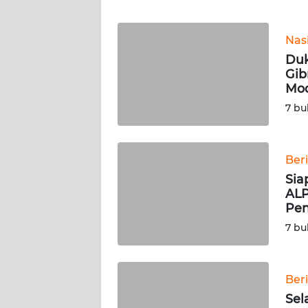
WN
BANTEN
Nas
WN
Duk
NTT
Gib
Mod
WN
7 bu
KEPRI
WN
Ber
PAPUA
Sia
ALP
Pen
WN
PAPUA
7 bu
BARAT
WN
Ber
RIAU
Sel