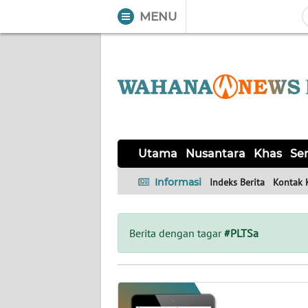
MENU
WAHANA
Tutup
TV
UTAMA
NUSANTARA
Utama
Nusantara
Khas
Ser
KHAS
Informasi
Indeks Berita
Kontak 
SERBA-
SERBI
Berita dengan tagar
#PLTSa
OPINI
Informasi