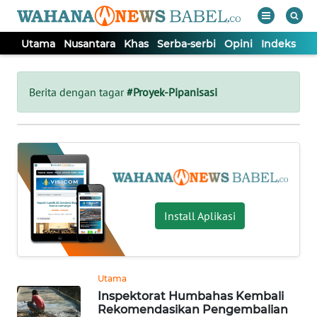
Utama
Nusantara
Khas
Serba-serbi
Opini
Indeks
WAHANA
Tutup
TV
Berita dengan tagar
#Proyek-Pipanisasi
UTAMA
NUSANTARA
KHAS
Install Aplikasi
SERBA-
SERBI
Utama
Inspektorat Humbahas Kembali
OPINI
Rekomendasikan Pengembalian