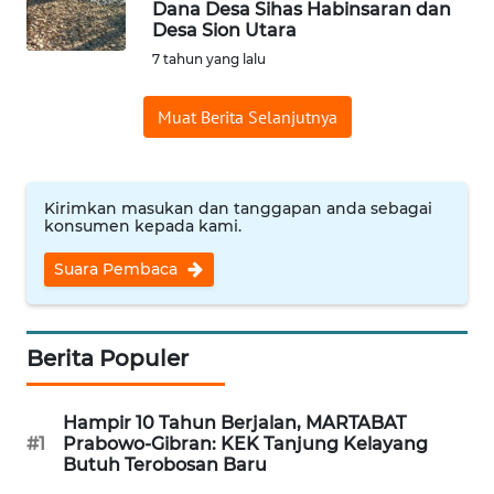
Dana Desa Sihas Habinsaran dan
Desa Sion Utara
Informasi
7 tahun yang lalu
INDEKS
BERITA
Muat Berita Selanjutnya
KONTAK
KAMI
Kirimkan masukan dan tanggapan anda sebagai
konsumen kepada kami.
INFO
IKLAN
Suara Pembaca
TENTANG
KAMI
Berita Populer
PEDOMAN
Hampir 10 Tahun Berjalan, MARTABAT
MEDIA
#1
Prabowo-Gibran: KEK Tanjung Kelayang
SIBER
Butuh Terobosan Baru