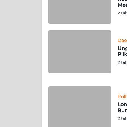
Men
WN
SERAMBI
2 ta
WN
JAMBI
Dae
Ung
WN
Pil
SULTRA
2 ta
WN
NTB
WN
Pol
SULTENG
Lon
Bur
WN
SULBAR
2 ta