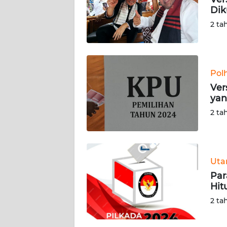
Dik
KARIR
2 ta
DISCLAIMER
Wahana
Pol
News
Ver
Regional
yan
2 ta
WN
SUMUT
WN
Ut
JAKARTA
Par
Hit
WN
2 ta
JABAR