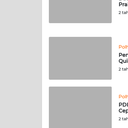
Pra
WN
NUSANTARA
2 ta
WN
JOGJA
Pol
WN
JATIM
Pen
Qui
WN
2 ta
BALI
WN
KALBAR
Pol
PDI
Cep
WN
KALTENG
2 ta