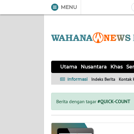
MENU
WAHANA
Tutup
TV
UTAMA
NUSANTARA
Utama
Nusantara
Khas
Ser
KHAS
Informasi
Indeks Berita
Kontak 
SERBA-
SERBI
Berita dengan tagar
#QUICK-COUNT
OPINI
Informasi