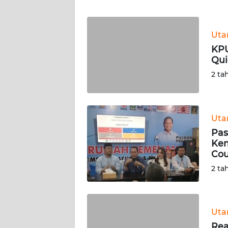
WN
BANTEN
Ut
WN
KPU
NTT
Qui
2 ta
WN
KEPRI
WN
Ut
PAPUA
Pas
Kem
Cou
WN
PAPUA
2 ta
BARAT
WN
Ut
RIAU
Rea