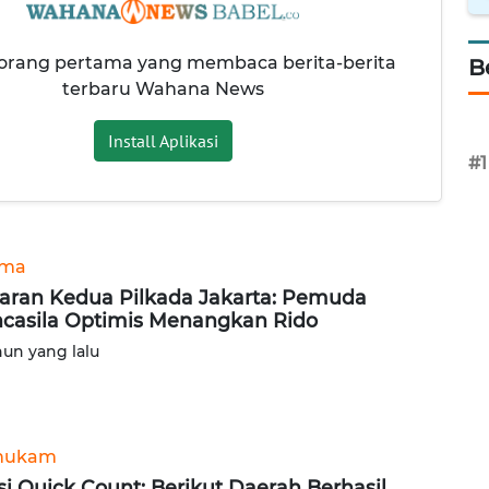
 orang pertama yang membaca berita-berita
B
terbaru Wahana News
Install Aplikasi
#1
ama
aran Kedua Pilkada Jakarta: Pemuda
casila Optimis Menangkan Rido
hun yang lalu
hukam
si Quick Count: Berikut Daerah Berhasil