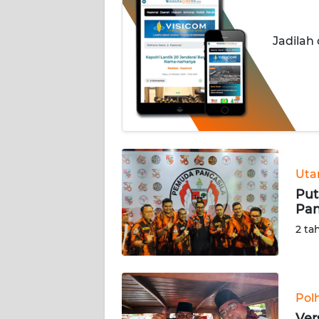
INDEKS
Jadilah
BERITA
KONTAK
KAMI
INFO
IKLAN
Ut
TENTANG
Put
KAMI
Pan
2 ta
PEDOMAN
MEDIA
SIBER
Pol
REDAKSI
Ver