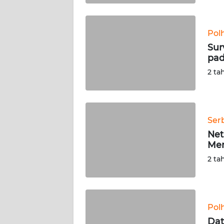
WN
BABEL
Pol
Sur
WN
pad
SUMBAR
2 ta
WN
SUMSEL
Ser
WN
BENGKULU
Net
Men
WN
2 ta
LAMPUNG
WN
JATENG
Pol
Dat