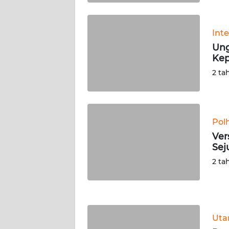
WN
KALTARA
Int
WN
Ung
KALSEL
Kep
2 ta
WN
KALTIM
WN
Pol
SULSEL
Ver
Sej
WN
2 ta
GORONTALO
WN
SULUT
Ut