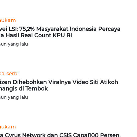
hukam
vei LSI: 75,2% Masyarakat Indonesia Percaya
a Hasil Real Count KPU RI
hun yang lalu
ba-serbi
izen Dihebohkan Viralnya Video Siti Atikoh
angis di Tembok
hun yang lalu
hukam
a Cyrus Network dan CSIS Capai100 Persen,