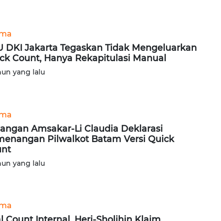
ama
 DKI Jakarta Tegaskan Tidak Mengeluarkan
ck Count, Hanya Rekapitulasi Manual
hun yang lalu
ama
angan Amsakar-Li Claudia Deklarasi
enangan Pilwalkot Batam Versi Quick
nt
hun yang lalu
ama
l Count Internal, Heri-Sholihin Klaim