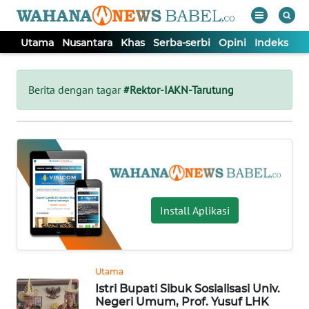
Utama
Nusantara
Khas
Serba-serbi
Opini
Indeks
WAHANA
Tutup
TV
Berita dengan tagar
#Rektor-IAKN-Tarutung
UTAMA
NUSANTARA
KHAS
Install Aplikasi
SERBA-
SERBI
Utama
Istri Bupati Sibuk Sosialisasi Univ.
OPINI
Negeri Umum, Prof. Yusuf LHK