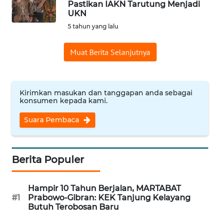
Pastikan IAKN Tarutung Menjadi
UKN
Informasi
5 tahun yang lalu
INDEKS
BERITA
Muat Berita Selanjutnya
KONTAK
KAMI
Kirimkan masukan dan tanggapan anda sebagai
konsumen kepada kami.
INFO
IKLAN
Suara Pembaca
TENTANG
KAMI
Berita Populer
PEDOMAN
Hampir 10 Tahun Berjalan, MARTABAT
MEDIA
#1
Prabowo-Gibran: KEK Tanjung Kelayang
SIBER
Butuh Terobosan Baru