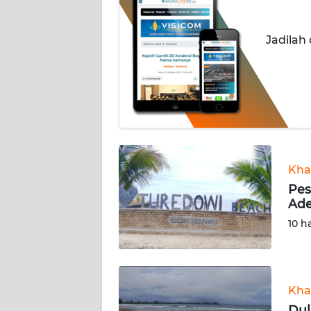
INDEKS
Jadilah
BERITA
KONTAK
KAMI
INFO
IKLAN
Kha
TENTANG
Pes
KAMI
Ade
10 h
PEDOMAN
MEDIA
SIBER
Kha
REDAKSI
Dul