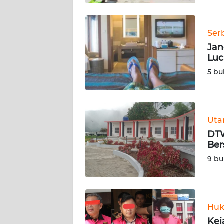
WN
BABEL
Ser
Jan
WN
Luc
SUMBAR
5 bu
WN
SUMSEL
Ut
WN
BENGKULU
DTW
Ber
WN
9 bu
LAMPUNG
WN
JATENG
Huk
Kej