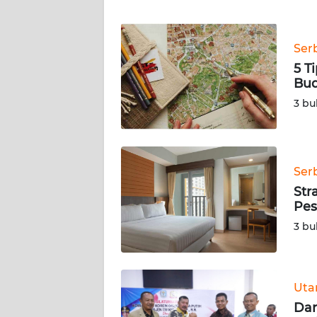
WN
BANTEN
Ser
WN
5 T
NTT
Bu
3 bu
WN
KEPRI
WN
Ser
PAPUA
Str
Pes
WN
3 bu
PAPUA
BARAT
WN
Ut
RIAU
Dan