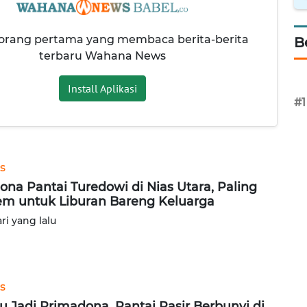
 orang pertama yang membaca berita-berita
B
terbaru Wahana News
Install Aplikasi
#1
s
ona Pantai Turedowi di Nias Utara, Paling
m untuk Liburan Bareng Keluarga
ari yang lalu
s
u Jadi Primadona, Pantai Pasir Berbunyi di