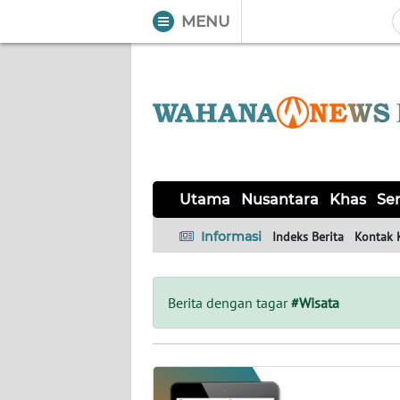
MENU
WAHANA
Tutup
TV
UTAMA
NUSANTARA
Utama
Nusantara
Khas
Ser
KHAS
Informasi
Indeks Berita
Kontak 
SERBA-
SERBI
Berita dengan tagar
#Wisata
OPINI
Informasi