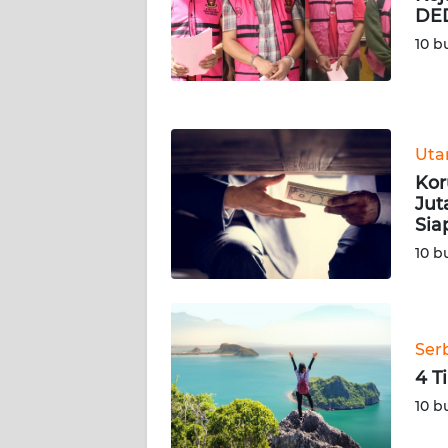
DED
WN
NUSANTARA
10 b
WN
JOGJA
Ut
WN
Kor
JATIM
Jut
Sia
WN
10 b
BALI
WN
KALBAR
Ser
4 T
WN
10 b
KALTENG