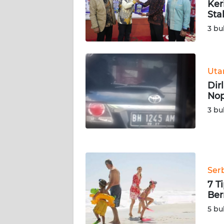
Ker
WN
Sta
SERAMBI
3 bu
WN
JAMBI
Ut
Dir
WN
Nop
SULTRA
3 bu
WN
NTB
WN
Ser
SULTENG
7 T
Ber
WN
SULBAR
5 bu