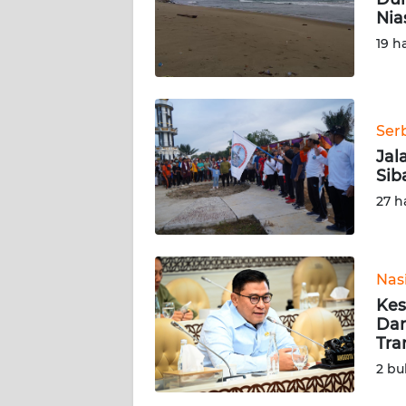
Nia
KARIR
19 h
DISCLAIMER
Wahana
Ser
News
Jal
Regional
Sib
27 h
WN
SUMUT
Nas
WN
JAKARTA
Kes
Dan
Tra
WN
JABAR
2 bu