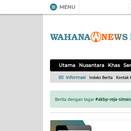
MENU
WAHANA
Tutup
TV
UTAMA
NUSANTARA
Utama
Nusantara
Khas
Ser
KHAS
Informasi
Indeks Berita
Kontak 
SERBA-
SERBI
Berita dengan tagar
#akbp-reja-siman
OPINI
Informasi