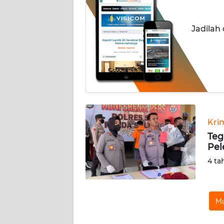
INDEKS
Jadilah
BERITA
KONTAK
KAMI
INFO
IKLAN
Kri
TENTANG
Teg
KAMI
Pel
4 ta
PEDOMAN
MEDIA
SIBER
Mu
REDAKSI