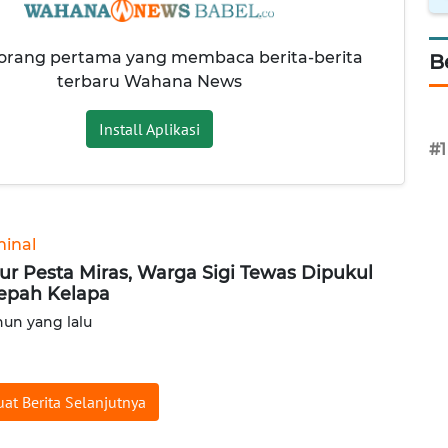
 orang pertama yang membaca berita-berita
B
terbaru Wahana News
Install Aplikasi
#1
minal
ur Pesta Miras, Warga Sigi Tewas Dipukul
epah Kelapa
hun yang lalu
at Berita Selanjutnya