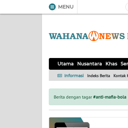
MENU
WAHANA
Tutup
TV
UTAMA
NUSANTARA
Utama
Nusantara
Khas
Ser
KHAS
Informasi
Indeks Berita
Kontak 
SERBA-
SERBI
Berita dengan tagar
#anti-mafia-bola
OPINI
Informasi