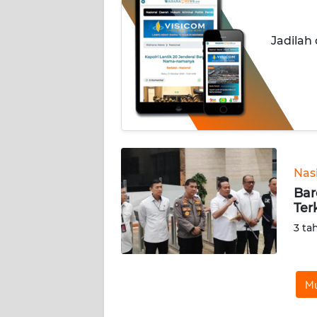
INDEKS
Jadilah
BERITA
KONTAK
KAMI
INFO
IKLAN
Nas
TENTANG
Bar
KAMI
Ter
3 ta
PEDOMAN
MEDIA
SIBER
Mu
REDAKSI