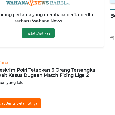
 orang pertama yang membaca berita-berita
B
terbaru Wahana News
Install Aplikasi
#1
ional
eskrim Polri Tetapkan 6 Orang Tersangka
kait Kasus Dugaan Match Fixing Liga 2
hun yang lalu
at Berita Selanjutnya