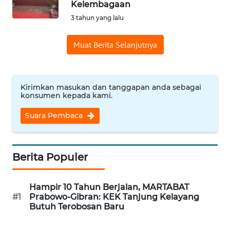
Kelembagaan
Informasi
3 tahun yang lalu
INDEKS
Muat Berita Selanjutnya
BERITA
KONTAK
KAMI
Kirimkan masukan dan tanggapan anda sebagai
konsumen kepada kami.
INFO
Suara Pembaca
IKLAN
TENTANG
Berita Populer
KAMI
Hampir 10 Tahun Berjalan, MARTABAT
PEDOMAN
#1
Prabowo-Gibran: KEK Tanjung Kelayang
MEDIA
Butuh Terobosan Baru
SIBER