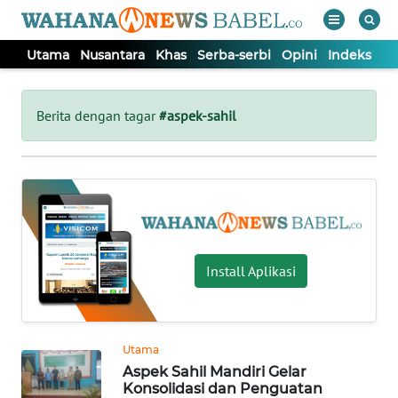
Utama
Nusantara
Khas
Serba-serbi
Opini
Indeks
WAHANA
Tutup
TV
Berita dengan tagar
#aspek-sahil
UTAMA
NUSANTARA
KHAS
Install Aplikasi
SERBA-
SERBI
Utama
Aspek Sahil Mandiri Gelar
OPINI
Konsolidasi dan Penguatan