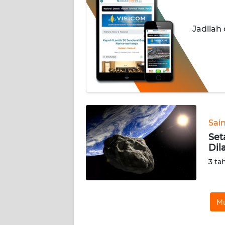
INDEKS
Jadilah
BERITA
KONTAK
KAMI
INFO
IKLAN
Sai
TENTANG
Set
KAMI
Dil
3 ta
PEDOMAN
MEDIA
SIBER
Mu
REDAKSI