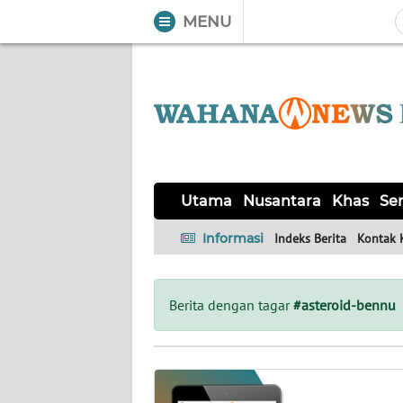
MENU
WAHANA
Tutup
TV
UTAMA
NUSANTARA
Utama
Nusantara
Khas
Ser
KHAS
Informasi
Indeks Berita
Kontak 
SERBA-
SERBI
Berita dengan tagar
#asteroid-bennu
OPINI
Informasi