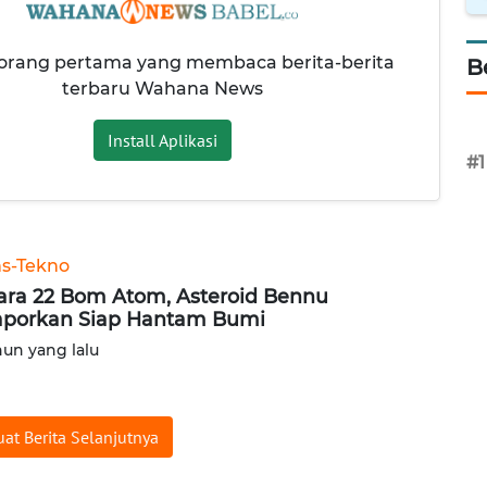
 orang pertama yang membaca berita-berita
B
terbaru Wahana News
Install Aplikasi
#1
ns-Tekno
ara 22 Bom Atom, Asteroid Bennu
aporkan Siap Hantam Bumi
hun yang lalu
at Berita Selanjutnya