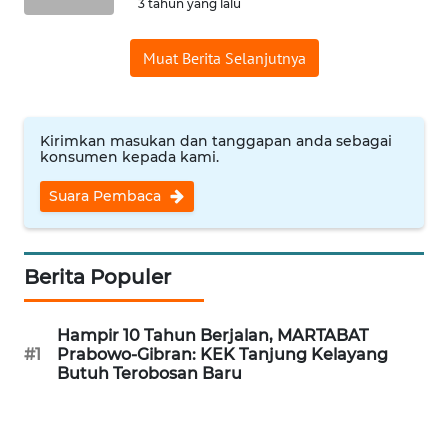
3 tahun yang lalu
WN
Muat Berita Selanjutnya
BANTEN
WN
NTT
Kirimkan masukan dan tanggapan anda sebagai
konsumen kepada kami.
WN
Suara Pembaca
KEPRI
WN
Berita Populer
PAPUA
WN
Hampir 10 Tahun Berjalan, MARTABAT
#1
Prabowo-Gibran: KEK Tanjung Kelayang
PAPUA
Butuh Terobosan Baru
BARAT
WN