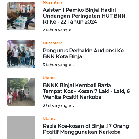
Nusantara
REDAKSI
Asisten I Pemko Binjai Hadiri
Undangan Peringatan HUT BNN
KARIR
RI Ke - 22 Tahun 2024
2 tahun yang lalu
DISCLAIMER
Nusantara
Pengurus Perbakin Audiensi Ke
Wahana
BNN Kota Binjai
News
3 tahun yang lalu
Regional
Utama
WN
BNNK Binjai Kembali Razia
SUMUT
Tempat Kos - Kosan 7 Laki - Laki, 6
Wanita Positif Narkoba
WN
3 tahun yang lalu
JAKARTA
Utama
Razia Kos-kosan di Binjai,17 Orang
WN
Positif Menggunakan Narkoba
JABAR