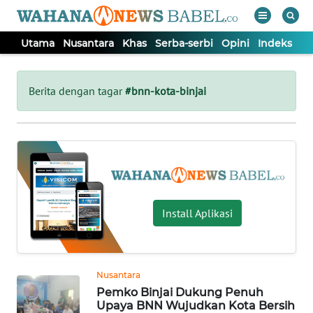
Utama
Nusantara
Khas
Serba-serbi
Opini
Indeks
WAHANA
Tutup
TV
Berita dengan tagar
#bnn-kota-binjai
UTAMA
NUSANTARA
KHAS
Install Aplikasi
SERBA-
SERBI
Nusantara
Pemko Binjai Dukung Penuh
OPINI
Upaya BNN Wujudkan Kota Bersih