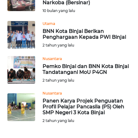
Narkoba (Bersinar)
Informasi
10 bulan yang lalu
INDEKS
Utama
BERITA
BNN Kota Binjai Berikan
Penghargaan Kepada PWI Binjai
KONTAK
2 tahun yang lalu
KAMI
Nusantara
Pemko Binjai dan BNN Kota Binjai
INFO
Tandatangani MoU P4GN
IKLAN
2 tahun yang lalu
TENTANG
Nusantara
KAMI
Panen Karya Projek Penguatan
Profil Pelajar Pancasila (P5) Oleh
SMP Negeri 3 Kota Binjai
PEDOMAN
MEDIA
2 tahun yang lalu
SIBER