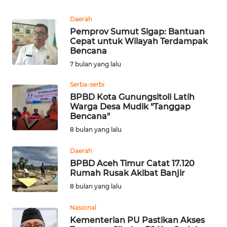
Daerah
WN
Pemprov Sumut Sigap: Bantuan
KALTARA
Cepat untuk Wilayah Terdampak
Bencana
WN
7 bulan yang lalu
KALSEL
Serba-serbi
WN
BPBD Kota Gunungsitoli Latih
Warga Desa Mudik "Tanggap
KALTIM
Bencana"
8 bulan yang lalu
WN
SULSEL
Daerah
BPBD Aceh Timur Catat 17.120
WN
Rumah Rusak Akibat Banjir
GORONTALO
8 bulan yang lalu
Nasional
WN
SULUT
Kementerian PU Pastikan Akses