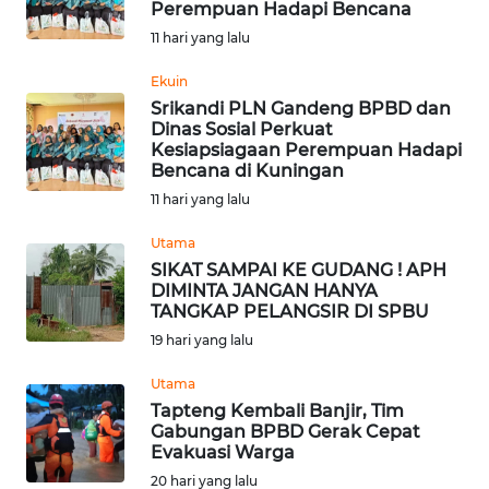
Perempuan Hadapi Bencana
Informasi
11 hari yang lalu
INDEKS
Ekuin
BERITA
Srikandi PLN Gandeng BPBD dan
Dinas Sosial Perkuat
Kesiapsiagaan Perempuan Hadapi
KONTAK
Bencana di Kuningan
KAMI
11 hari yang lalu
INFO
Utama
IKLAN
SIKAT SAMPAI KE GUDANG ! APH
DIMINTA JANGAN HANYA
TANGKAP PELANGSIR DI SPBU
TENTANG
19 hari yang lalu
KAMI
Utama
PEDOMAN
Tapteng Kembali Banjir, Tim
MEDIA
Gabungan BPBD Gerak Cepat
SIBER
Evakuasi Warga
20 hari yang lalu