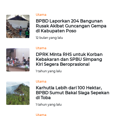
WN
SUMEDANG
Utama
BPBD Laporkan 204 Bangunan
WN
Rusak Akibat Guncangan Gempa
CIANJUR
di Kabupaten Poso
12 bulan yang lalu
WN
Utama
KEPULAUAN
DPRK Minta RHS untuk Korban
SERIBU
Kebakaran dan SPBU Simpang
Kiri Segera Beroprasional
WN
1 tahun yang lalu
TANGERANG
Utama
WN
Karhutla Lebih dari 100 Hektar,
BPBD Sumut Bakal Siaga Sepekan
BINJAI
di Toba
1 tahun yang lalu
WN
CIREBON
Utama