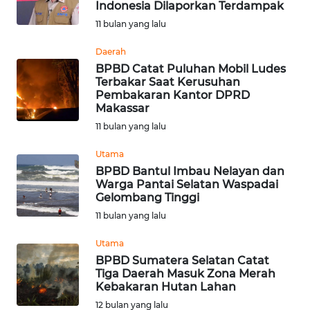
BEKASI
Indonesia Dilaporkan Terdampak
11 bulan yang lalu
WN
Daerah
BOGOR
BPBD Catat Puluhan Mobil Ludes
Terbakar Saat Kerusuhan
WN
Pembakaran Kantor DPRD
DEPOK
Makassar
11 bulan yang lalu
WN
Utama
TAPANULI
BPBD Bantul Imbau Nelayan dan
UTARA
Warga Pantai Selatan Waspadai
Gelombang Tinggi
WN
11 bulan yang lalu
SAMOSIR
Utama
WN
BPBD Sumatera Selatan Catat
Tiga Daerah Masuk Zona Merah
PADANG
Kebakaran Hutan Lahan
LAWAS
12 bulan yang lalu