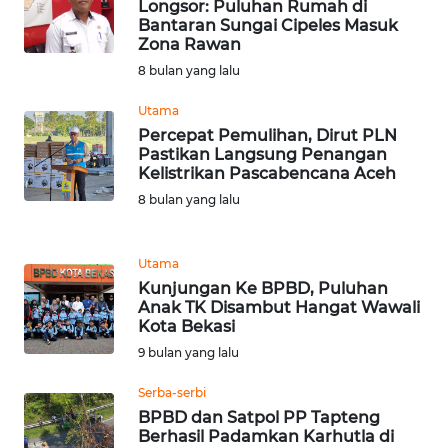
LANGKAT
Longsor: Puluhan Rumah di
Bantaran Sungai Cipeles Masuk
Zona Rawan
WN
8 bulan yang lalu
TAPANULI
SELATAN
Utama
Percepat Pemulihan, Dirut PLN
WN
Pastikan Langsung Penangan
TANJUNG
Kelistrikan Pascabencana Aceh
LESUNG
8 bulan yang lalu
WN
Utama
KARO
Kunjungan Ke BPBD, Puluhan
Anak TK Disambut Hangat Wawali
WN
Kota Bekasi
SIMALUNGUN
9 bulan yang lalu
WN
Serba-serbi
LABUHANBATU
BPBD dan Satpol PP Tapteng
Berhasil Padamkan Karhutla di