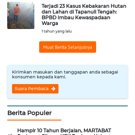
Terjadi 23 Kasus Kebakaran Hutan
WN
dan Lahan di Tapanuli Tengah:
BPBD Imbau Kewaspadaan
INDRAMAYU
Warga
1 tahun yang lalu
WN
KUNINGAN
Muat Berita Selanjutnya
WN
MAJALENGKA
Kirimkan masukan dan tanggapan anda sebagai
konsumen kepada kami.
WN
SUBANG
Suara Pembaca
WN
SUKABUMI
Berita Populer
WN
PURWAKARTA
Hampir 10 Tahun Berjalan, MARTABAT