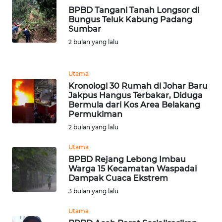
BPBD Tangani Tanah Longsor di
WN
Bungus Teluk Kabung Padang
Sumbar
BANTEN
2 bulan yang lalu
WN
NTT
Utama
Kronologi 30 Rumah di Johar Baru
WN
Jakpus Hangus Terbakar, Diduga
KEPRI
Bermula dari Kos Area Belakang
Permukiman
2 bulan yang lalu
WN
PAPUA
Utama
BPBD Rejang Lebong Imbau
WN
Warga 15 Kecamatan Waspadai
PAPUA
Dampak Cuaca Ekstrem
BARAT
3 bulan yang lalu
Utama
WN