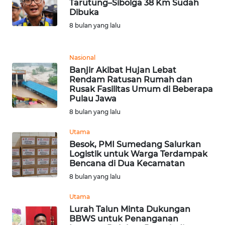
Tarutung–Sibolga 38 Km Sudah
Dibuka
WN
8 bulan yang lalu
MALUKU
WN
Nasional
MALUT
Banjir Akibat Hujan Lebat
Rendam Ratusan Rumah dan
Rusak Fasilitas Umum di Beberapa
WN
Pulau Jawa
DAIRI
8 bulan yang lalu
WN
Utama
DANAU
Besok, PMI Sumedang Salurkan
TOBA
Logistik untuk Warga Terdampak
Bencana di Dua Kecamatan
8 bulan yang lalu
WN
NIAS
Utama
Lurah Talun Minta Dukungan
WN
BBWS untuk Penanganan