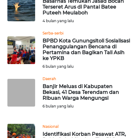
Basarnas Temukan Jasad Bocah
Terseret Arus di Pantai Batee
Puteeh Meulaboh
WN
4 bulan yang lalu
BABEL
Serba-serbi
WN
BPBD Kota Gunungsitoli Sosialisasi
SUMBAR
Penanggulangan Bencana di
Pertamina dan Bagikan Tali Asih
ke YPKB
WN
6 bulan yang lalu
SUMSEL
Daerah
WN
Banjir Meluas di Kabupaten
BENGKULU
Bekasi, 41 Desa Terendam dan
Ribuan Warga Mengungsi
6 bulan yang lalu
WN
LAMPUNG
Nasional
WN
Identifikasi Korban Pesawat ATR,
JATENG