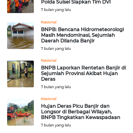
Polda Sulsel Siapkan Tim DVI
7 bulan yang lalu
WN
NUSANTARA
Nasional
BNPB: Bencana Hidrometeorologi
Masih Mendominasi, Sejumlah
WN
Daerah Dilanda Banjir
JOGJA
7 bulan yang lalu
WN
Nasional
JATIM
BNPB Laporkan Rentetan Banjir di
Sejumlah Provinsi Akibat Hujan
Deras
WN
BALI
7 bulan yang lalu
Nasional
WN
Hujan Deras Picu Banjir dan
KALBAR
Longsor di Berbagai Wilayah,
BNPB Tingkatkan Kewaspadaan
WN
7 bulan yang lalu
KALTENG