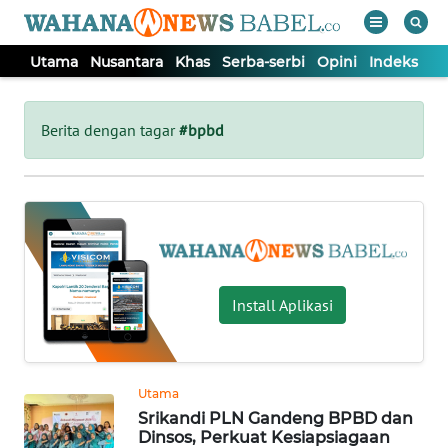
Utama
Nusantara
Khas
Serba-serbi
Opini
Indeks
WAHANA
Tutup
TV
Berita dengan tagar
#bpbd
UTAMA
NUSANTARA
KHAS
Install Aplikasi
SERBA-
SERBI
Utama
Srikandi PLN Gandeng BPBD dan
OPINI
Dinsos, Perkuat Kesiapsiagaan