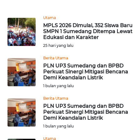
REDAKSI
Utama
KARIR
MPLS 2026 Dimulai, 352 Siswa Baru
SMPN 1 Sumedang Ditempa Lewat
Edukasi dan Karakter
DISCLAIMER
25 hari yang lalu
Wahana
Berita Utama
News
PLN UP3 Sumedang dan BPBD
Regional
Perkuat Sinergi Mitigasi Bencana
Demi Keandalan Listrik
WN
1 bulan yang lalu
SUMUT
Berita Utama
WN
PLN UP3 Sumedang dan BPBD
Perkuat Sinergi Mitigasi Bencana
JAKARTA
Demi Keandalan Listrik
1 bulan yang lalu
WN
JABAR
Utama