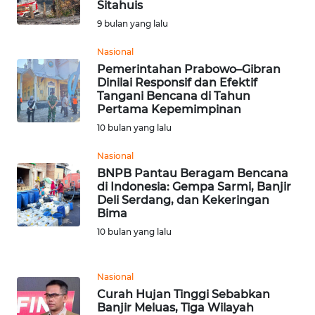
Sitahuis
WN
9 bulan yang lalu
TAPANULI
TENGAH
Nasional
Pemerintahan Prabowo–Gibran
WN DELI
Dinilai Responsif dan Efektif
SERDANG
Tangani Bencana di Tahun
Pertama Kepemimpinan
10 bulan yang lalu
WN
TEBING
Nasional
TINGGI
BNPB Pantau Beragam Bencana
di Indonesia: Gempa Sarmi, Banjir
WN
Deli Serdang, dan Kekeringan
Bima
PAKPAK
10 bulan yang lalu
WN
KARAWANG
Nasional
Curah Hujan Tinggi Sebabkan
WN
Banjir Meluas, Tiga Wilayah