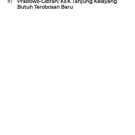
#1
Prabowo-Gibran: KEK Tanjung Kelayang
Butuh Terobosan Baru
WN
PRIANGAN
TIMUR
WN
SEMARANG
WN
SOLO
WN
BOROBUDUR
WN
MADURA
WN
SURABAYA