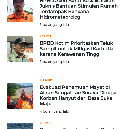
RIAU
BPBD Aceh Barat Sosialisasikan
Juknis Bantuan Stimulan Rumah
Terdampak Bencana
WN
Hidrometeorologi
SERAMBI
3 bulan yang lalu
Utama
WN
JAMBI
BPBD Kotim Prioritaskan Teluk
Sampit untuk Mitigasi Karhutla
karena Kerawanan Tinggi
WN
3 bulan yang lalu
SULTRA
WN
Daerah
NTB
Evakuasi Penemuan Mayat di
Aliran Sungai Lae Soraya Diduga
Korban Hanyut dari Desa Suka
WN
Maju
SULTENG
4 bulan yang lalu
WN
Utama
SULBAR