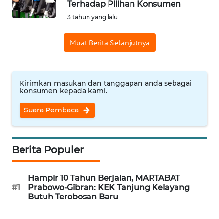
Terhadap Pilihan Konsumen
Informasi
3 tahun yang lalu
INDEKS
Muat Berita Selanjutnya
BERITA
KONTAK
KAMI
Kirimkan masukan dan tanggapan anda sebagai
konsumen kepada kami.
INFO
Suara Pembaca
IKLAN
TENTANG
Berita Populer
KAMI
Hampir 10 Tahun Berjalan, MARTABAT
PEDOMAN
#1
Prabowo-Gibran: KEK Tanjung Kelayang
MEDIA
Butuh Terobosan Baru
SIBER