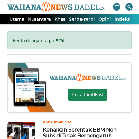
Utama
Nusantara
Khas
Serba-serbi
Opini
Indeks
WAHANA
Tutup
TV
Berita dengan tagar
#cai
UTAMA
NUSANTARA
KHAS
Install Aplikasi
SERBA-
SERBI
Konsumen Net
Kenaikan Serentak BBM Non
OPINI
Subsidi Tidak Berpengaruh