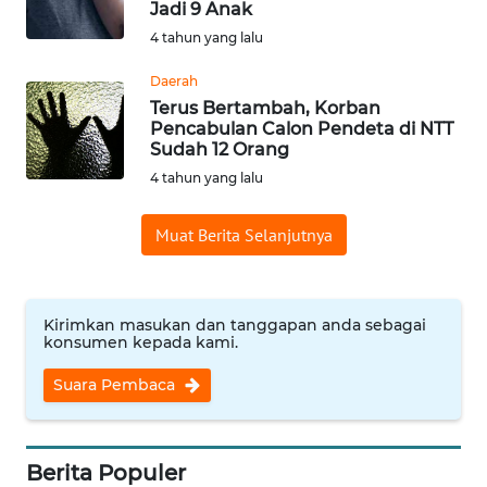
Jadi 9 Anak
Informasi
4 tahun yang lalu
INDEKS
Daerah
BERITA
Terus Bertambah, Korban
Pencabulan Calon Pendeta di NTT
Sudah 12 Orang
KONTAK
4 tahun yang lalu
KAMI
Muat Berita Selanjutnya
INFO
IKLAN
TENTANG
Kirimkan masukan dan tanggapan anda sebagai
konsumen kepada kami.
KAMI
Suara Pembaca
PEDOMAN
MEDIA
SIBER
Berita Populer