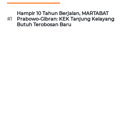
REDAKSI
Hampir 10 Tahun Berjalan, MARTABAT
#1
Prabowo-Gibran: KEK Tanjung Kelayang
KARIR
Butuh Terobosan Baru
DISCLAIMER
Wahana
News
Regional
WN
SUMUT
WN
JAKARTA
WN
JABAR