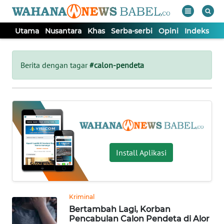
Utama
Nusantara
Khas
Serba-serbi
Opini
Indeks
WAHANA
Tutup
TV
Berita dengan tagar
#calon-pendeta
UTAMA
NUSANTARA
KHAS
Install Aplikasi
SERBA-
SERBI
Kriminal
Bertambah Lagi, Korban
OPINI
Pencabulan Calon Pendeta di Alor