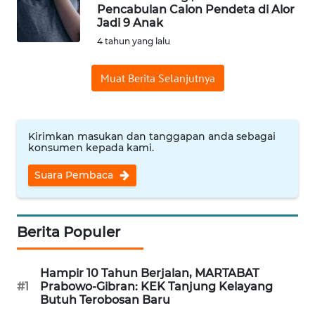
Pencabulan Calon Pendeta di Alor
Informasi
Jadi 9 Anak
4 tahun yang lalu
INDEKS
BERITA
Muat Berita Selanjutnya
KONTAK
KAMI
Kirimkan masukan dan tanggapan anda sebagai
konsumen kepada kami.
INFO
IKLAN
Suara Pembaca
TENTANG
KAMI
Berita Populer
PEDOMAN
Hampir 10 Tahun Berjalan, MARTABAT
MEDIA
#1
Prabowo-Gibran: KEK Tanjung Kelayang
SIBER
Butuh Terobosan Baru