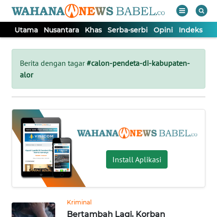
Utama
Nusantara
Khas
Serba-serbi
Opini
Indeks
WAHANA
Tutup
TV
Berita dengan tagar
#calon-pendeta-di-kabupaten-
alor
UTAMA
NUSANTARA
KHAS
Install Aplikasi
SERBA-
SERBI
Kriminal
OPINI
Bertambah Lagi, Korban