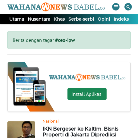
Utama
Nusantara
Khas
Serba-serbi
Opini
Indeks
WAHANA
Tutup
TV
Berita dengan tagar
#ceo-ipw
UTAMA
NUSANTARA
KHAS
Install Aplikasi
SERBA-
SERBI
Nasional
IKN Bergeser ke Kaltim, Bisnis
OPINI
Properti di Jakarta Diprediksi