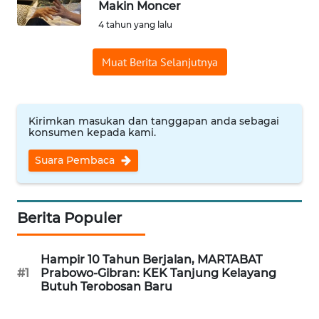
Makin Moncer
Informasi
4 tahun yang lalu
INDEKS
Muat Berita Selanjutnya
BERITA
KONTAK
KAMI
Kirimkan masukan dan tanggapan anda sebagai
konsumen kepada kami.
INFO
Suara Pembaca
IKLAN
TENTANG
Berita Populer
KAMI
Hampir 10 Tahun Berjalan, MARTABAT
PEDOMAN
#1
Prabowo-Gibran: KEK Tanjung Kelayang
MEDIA
Butuh Terobosan Baru
SIBER