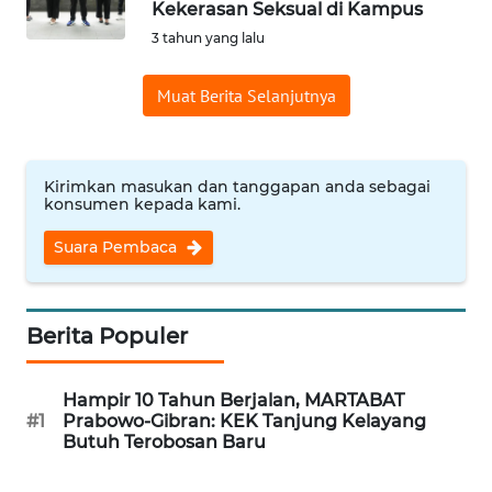
Kekerasan Seksual di Kampus
Informasi
3 tahun yang lalu
INDEKS
Muat Berita Selanjutnya
BERITA
KONTAK
KAMI
Kirimkan masukan dan tanggapan anda sebagai
konsumen kepada kami.
INFO
Suara Pembaca
IKLAN
TENTANG
Berita Populer
KAMI
Hampir 10 Tahun Berjalan, MARTABAT
PEDOMAN
#1
Prabowo-Gibran: KEK Tanjung Kelayang
MEDIA
Butuh Terobosan Baru
SIBER