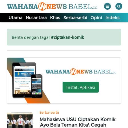
Utama
Nusantara
Khas
Serba-serbi
Opini
Indeks
WAHANA
Tutup
TV
Berita dengan tagar
#ciptakan-komik
UTAMA
NUSANTARA
KHAS
Install Aplikasi
SERBA-
SERBI
Serba-serbi
Mahasiswa USU Ciptakan Komik
OPINI
'Ayo Bela Teman Kita', Cegah