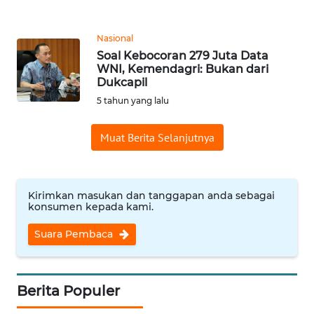
WN
Nasional
BANTEN
Soal Kebocoran 279 Juta Data
WNI, Kemendagri: Bukan dari
WN
Dukcapil
NTT
5 tahun yang lalu
WN
Muat Berita Selanjutnya
KEPRI
WN
Kirimkan masukan dan tanggapan anda sebagai
PAPUA
konsumen kepada kami.
WN
Suara Pembaca
PAPUA
BARAT
Berita Populer
WN