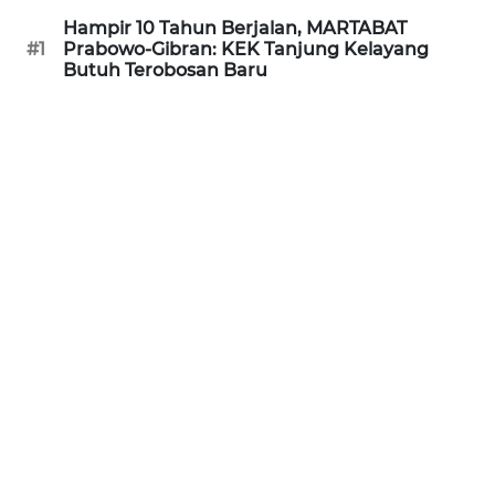
RIAU
Hampir 10 Tahun Berjalan, MARTABAT
#1
Prabowo-Gibran: KEK Tanjung Kelayang
WN
Butuh Terobosan Baru
SERAMBI
WN
JAMBI
WN
SULTRA
WN
NTB
WN
SULTENG
WN
SULBAR