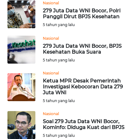
Nasional
REDAKSI
279 Juta Data WNI Bocor, Polri
Panggil Dirut BPJS Kesehatan
KARIR
5 tahun yang lalu
DISCLAIMER
Nasional
279 Juta Data WNI Bocor, BPJS
Kesehatan Buka Suara
Wahana
News
5 tahun yang lalu
Regional
Nasional
Ketua MPR Desak Pemerintah
WN
Investigasi Kebocoran Data 279
SUMUT
Juta WNI
5 tahun yang lalu
WN
JAKARTA
Nasional
Soal 279 Juta Data WNI Bocor,
Kominfo: Diduga Kuat dari BPJS
WN
JABAR
5 tahun yang lalu