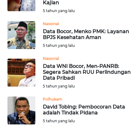
Kajian
Informasi
5 tahun yang lalu
INDEKS
Nasional
BERITA
Data Bocor, Menko PMK: Layanan
BPJS Kesehatan Aman
KONTAK
5 tahun yang lalu
KAMI
Nasional
Data WNI Bocor, Men-PANRB:
INFO
Segera Sahkan RUU Perlindungan
IKLAN
Data Pribadi
5 tahun yang lalu
TENTANG
KAMI
Polhukam
David Tobing: Pembocoran Data
adalah Tindak Pidana
PEDOMAN
MEDIA
5 tahun yang lalu
SIBER