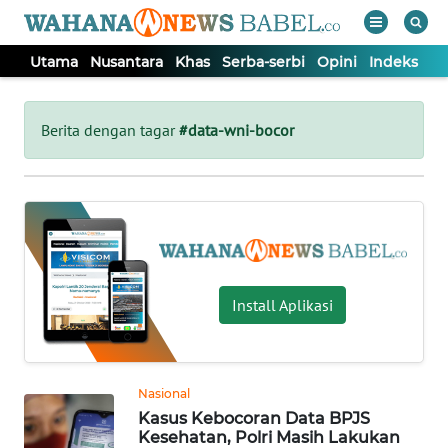
Utama
Nusantara
Khas
Serba-serbi
Opini
Indeks
WAHANA
Tutup
TV
Berita dengan tagar
#data-wni-bocor
UTAMA
NUSANTARA
KHAS
Install Aplikasi
SERBA-
SERBI
Nasional
Kasus Kebocoran Data BPJS
OPINI
Kesehatan, Polri Masih Lakukan