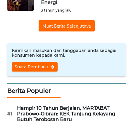
Energi
Informasi
3 tahun yang lalu
INDEKS
Muat Berita Selanjutnya
BERITA
KONTAK
KAMI
Kirimkan masukan dan tanggapan anda sebagai
konsumen kepada kami.
INFO
Suara Pembaca
IKLAN
TENTANG
Berita Populer
KAMI
Hampir 10 Tahun Berjalan, MARTABAT
PEDOMAN
#1
Prabowo-Gibran: KEK Tanjung Kelayang
MEDIA
Butuh Terobosan Baru
SIBER