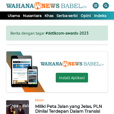
Utama
Nusantara
Khas
Serba-serbi
Opini
Indeks
WAHANA
Tutup
TV
Berita dengan tagar
#detikcom-awards-2023
UTAMA
NUSANTARA
KHAS
Install Aplikasi
SERBA-
SERBI
Ekuin
Miliki Peta Jalan yang Jelas, PLN
OPINI
Dinilai Terdepan Dalam Transisi