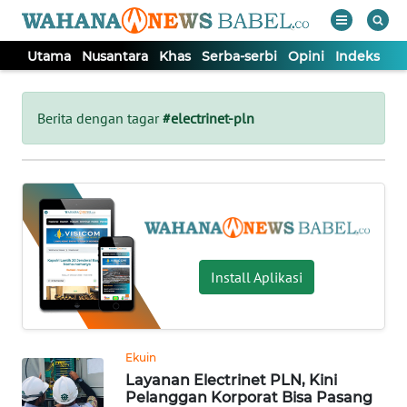
Utama
Nusantara
Khas
Serba-serbi
Opini
Indeks
WAHANA
Tutup
TV
Berita dengan tagar
#electrinet-pln
UTAMA
NUSANTARA
KHAS
Install Aplikasi
SERBA-
SERBI
Ekuin
Layanan Electrinet PLN, Kini
OPINI
Pelanggan Korporat Bisa Pasang