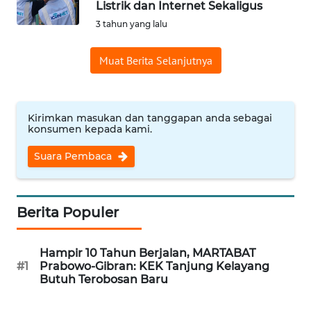
Listrik dan Internet Sekaligus
Informasi
3 tahun yang lalu
INDEKS
Muat Berita Selanjutnya
BERITA
KONTAK
KAMI
Kirimkan masukan dan tanggapan anda sebagai
konsumen kepada kami.
INFO
Suara Pembaca
IKLAN
TENTANG
Berita Populer
KAMI
Hampir 10 Tahun Berjalan, MARTABAT
PEDOMAN
#1
Prabowo-Gibran: KEK Tanjung Kelayang
MEDIA
Butuh Terobosan Baru
SIBER