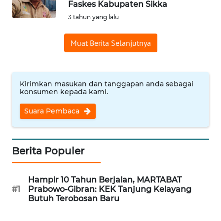
Faskes Kabupaten Sikka
Informasi
3 tahun yang lalu
INDEKS
Muat Berita Selanjutnya
BERITA
KONTAK
KAMI
Kirimkan masukan dan tanggapan anda sebagai
konsumen kepada kami.
INFO
Suara Pembaca
IKLAN
TENTANG
Berita Populer
KAMI
Hampir 10 Tahun Berjalan, MARTABAT
PEDOMAN
#1
Prabowo-Gibran: KEK Tanjung Kelayang
MEDIA
Butuh Terobosan Baru
SIBER