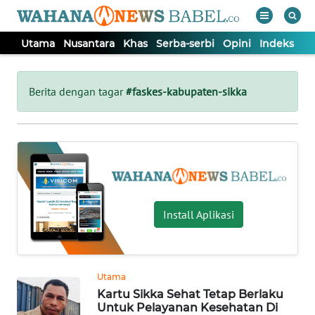
Utama
Nusantara
Khas
Serba-serbi
Opini
Indeks
WAHANA
Tutup
TV
Berita dengan tagar
#faskes-kabupaten-sikka
UTAMA
NUSANTARA
KHAS
Install Aplikasi
SERBA-
SERBI
Utama
Kartu Sikka Sehat Tetap Berlaku
OPINI
Untuk Pelayanan Kesehatan Di