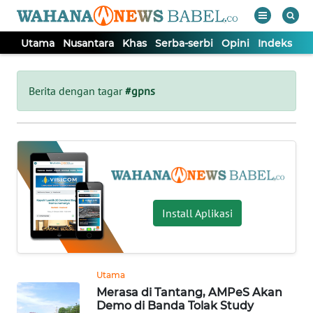
Utama
Nusantara
Khas
Serba-serbi
Opini
Indeks
WAHANA
Tutup
TV
Berita dengan tagar
#gpns
UTAMA
NUSANTARA
KHAS
Install Aplikasi
SERBA-
SERBI
Utama
Merasa di Tantang, AMPeS Akan
OPINI
Demo di Banda Tolak Study