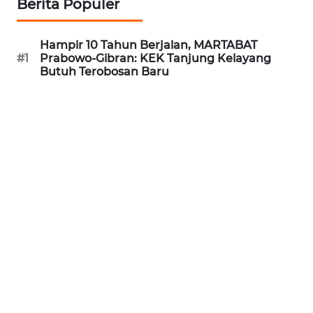
Berita Populer
REDAKSI
Hampir 10 Tahun Berjalan, MARTABAT
KARIR
#1
Prabowo-Gibran: KEK Tanjung Kelayang
Butuh Terobosan Baru
DISCLAIMER
Wahana
News
Regional
WN
SUMUT
WN
JAKARTA
WN
JABAR