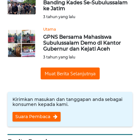
Banding Kades Se-Subulussalam
ke Jatim
Informasi
3 tahun yang lalu
INDEKS
BERITA
Utama
GPNS Bersama Mahasiswa
Subulussalam Demo di Kantor
KONTAK
Gubernur dan Kejati Aceh
KAMI
3 tahun yang lalu
INFO
Muat Berita Selanjutnya
IKLAN
TENTANG
KAMI
Kirimkan masukan dan tanggapan anda sebagai
konsumen kepada kami.
PEDOMAN
Suara Pembaca
MEDIA
SIBER