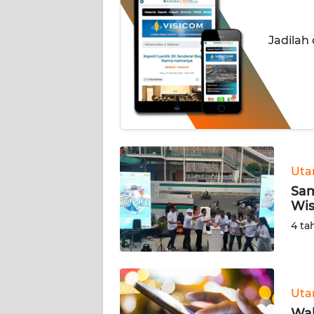
INDEKS
Jadilah
BERITA
KONTAK
KAMI
INFO
IKLAN
Ut
TENTANG
Sam
KAMI
Wis
4 ta
PEDOMAN
MEDIA
SIBER
Ut
REDAKSI
Wah