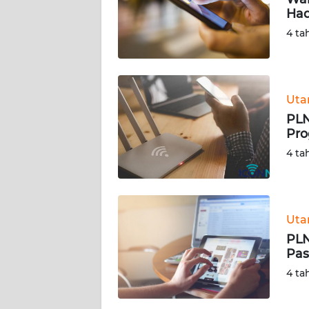
Had
KARIR
4 ta
DISCLAIMER
Wahana
Ut
News
PLN
Regional
Pro
4 ta
WN
SUMUT
WN
Ut
JAKARTA
PLN
Pas
WN
4 ta
JABAR