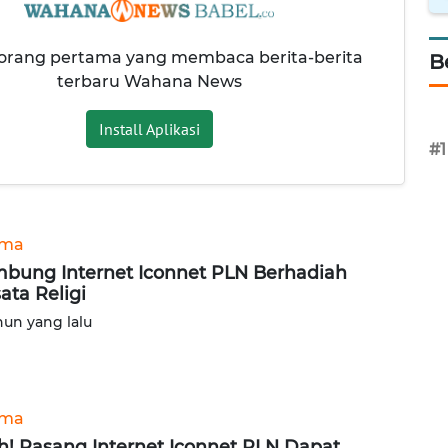
 orang pertama yang membaca berita-berita
B
terbaru Wahana News
Install Aplikasi
#1
ama
bung Internet Iconnet PLN Berhadiah
ata Religi
hun yang lalu
ama
! Pasang Internet Iconnet PLN Dapat