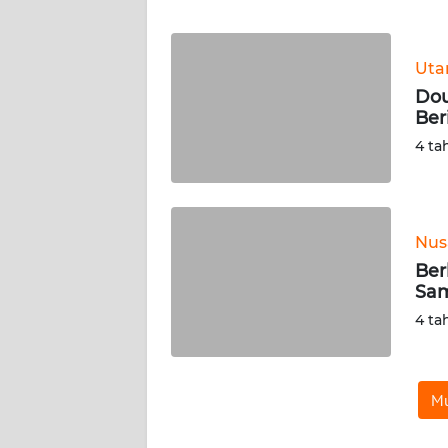
WN
BANTEN
Ut
WN
Dou
NTT
Ber
4 ta
WN
KEPRI
WN
Nus
PAPUA
Ber
Sam
WN
4 ta
PAPUA
BARAT
WN
Mu
RIAU