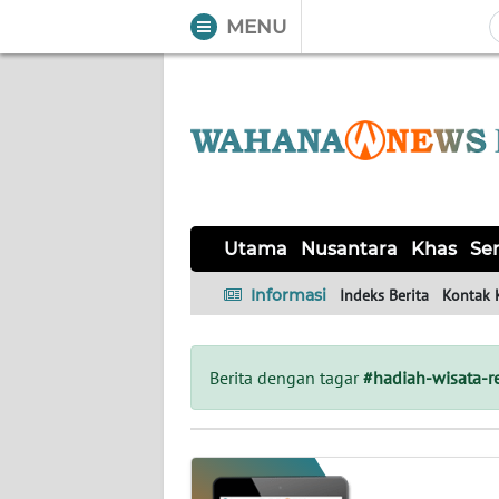
MENU
WAHANA
Tutup
TV
UTAMA
NUSANTARA
Utama
Nusantara
Khas
Ser
KHAS
Informasi
Indeks Berita
Kontak 
SERBA-
SERBI
Berita dengan tagar
#hadiah-wisata-re
OPINI
Informasi