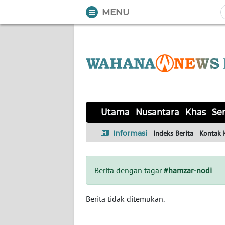
MENU
WAHANA
Tutup
TV
UTAMA
NUSANTARA
Utama
Nusantara
Khas
Ser
KHAS
Informasi
Indeks Berita
Kontak 
SERBA-
SERBI
Berita dengan tagar
#hamzar-nodi
OPINI
Berita tidak ditemukan.
Informasi