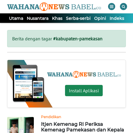
Utama
Nusantara
Khas
Serba-serbi
Opini
Indeks
WAHANA
Tutup
TV
Berita dengan tagar
#kabupaten-pamekasan
UTAMA
NUSANTARA
KHAS
Install Aplikasi
SERBA-
SERBI
Pendidikan
Itjen Kemenag RI Periksa
OPINI
Kemenag Pamekasan dan Kepala