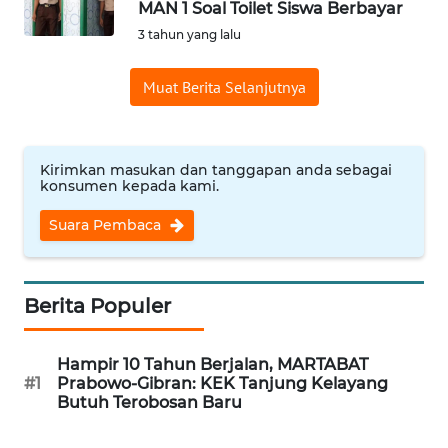
MAN 1 Soal Toilet Siswa Berbayar
Informasi
3 tahun yang lalu
INDEKS
Muat Berita Selanjutnya
BERITA
KONTAK
KAMI
Kirimkan masukan dan tanggapan anda sebagai
konsumen kepada kami.
INFO
Suara Pembaca
IKLAN
TENTANG
Berita Populer
KAMI
Hampir 10 Tahun Berjalan, MARTABAT
PEDOMAN
#1
Prabowo-Gibran: KEK Tanjung Kelayang
MEDIA
Butuh Terobosan Baru
SIBER