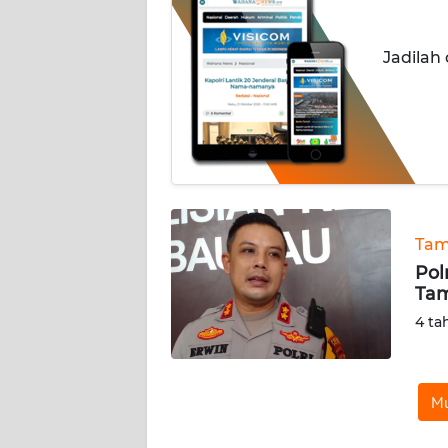
INDEKS
Jadilah
BERITA
KONTAK
KAMI
INFO
IKLAN
Tam
TENTANG
Pol
KAMI
Tam
4 ta
PEDOMAN
MEDIA
SIBER
Mu
REDAKSI