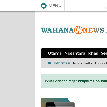
MENU
WAHANA
Tutup
TV
UTAMA
NUSANTARA
Utama
Nusantara
Khas
Ser
KHAS
Informasi
Indeks Berita
Kontak 
SERBA-
SERBI
Berita dengan tagar
#kapolres-bauba
OPINI
Informasi