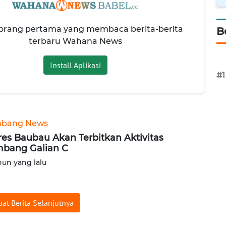
 orang pertama yang membaca berita-berita
B
terbaru Wahana News
Install Aplikasi
#1
bang News
res Baubau Akan Terbitkan Aktivitas
bang Galian C
hun yang lalu
at Berita Selanjutnya