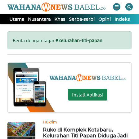
Utama
Nusantara
Khas
Serba-serbi
Opini
Indeks
WAHANA
Tutup
TV
Berita dengan tagar
#kelurahan-titi-papan
UTAMA
NUSANTARA
KHAS
Install Aplikasi
SERBA-
SERBI
Hukrim
Ruko di Komplek Kotabaru,
OPINI
Kelurahan Titi Papan Diduga Jadi