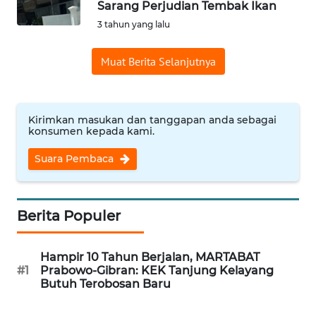
Sarang Perjudian Tembak Ikan
Informasi
3 tahun yang lalu
INDEKS
Muat Berita Selanjutnya
BERITA
KONTAK
KAMI
Kirimkan masukan dan tanggapan anda sebagai
konsumen kepada kami.
INFO
Suara Pembaca
IKLAN
TENTANG
Berita Populer
KAMI
Hampir 10 Tahun Berjalan, MARTABAT
PEDOMAN
#1
Prabowo-Gibran: KEK Tanjung Kelayang
MEDIA
Butuh Terobosan Baru
SIBER