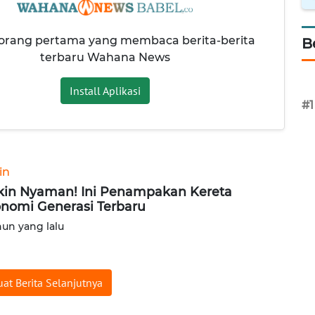
 orang pertama yang membaca berita-berita
B
terbaru Wahana News
Install Aplikasi
#1
in
in Nyaman! Ini Penampakan Kereta
nomi Generasi Terbaru
hun yang lalu
at Berita Selanjutnya