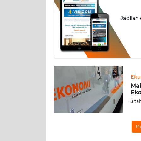
INDEKS
Jadilah
BERITA
KONTAK
KAMI
INFO
IKLAN
Eku
TENTANG
Mak
KAMI
Eko
3 ta
PEDOMAN
MEDIA
SIBER
Mu
REDAKSI