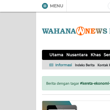
MENU
WAHANA
Tutup
TV
UTAMA
NUSANTARA
Utama
Nusantara
Khas
Ser
KHAS
Informasi
Indeks Berita
Kontak 
SERBA-
SERBI
Berita dengan tagar
#kereta-ekonomi
OPINI
Informasi