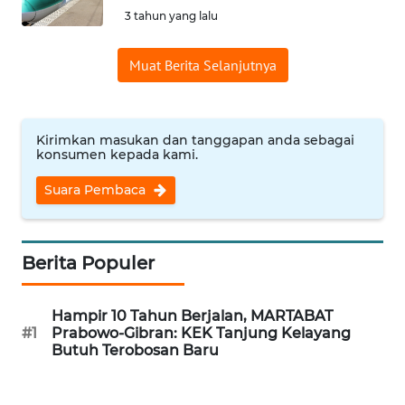
3 tahun yang lalu
Informasi
Muat Berita Selanjutnya
INDEKS
BERITA
KONTAK
Kirimkan masukan dan tanggapan anda sebagai
KAMI
konsumen kepada kami.
Suara Pembaca
INFO
IKLAN
Berita Populer
TENTANG
KAMI
Hampir 10 Tahun Berjalan, MARTABAT
#1
Prabowo-Gibran: KEK Tanjung Kelayang
PEDOMAN
Butuh Terobosan Baru
MEDIA
SIBER