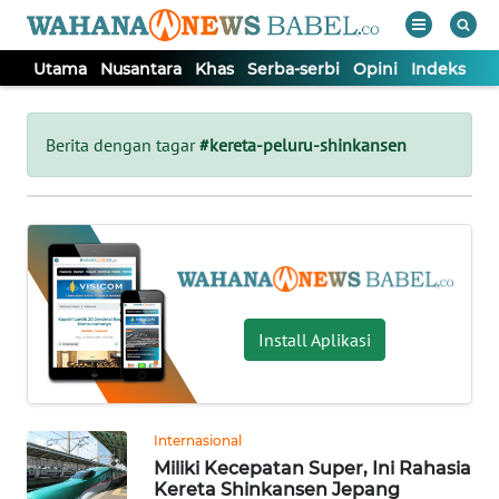
Utama
Nusantara
Khas
Serba-serbi
Opini
Indeks
WAHANA
Tutup
TV
Berita dengan tagar
#kereta-peluru-shinkansen
UTAMA
NUSANTARA
KHAS
Install Aplikasi
SERBA-
SERBI
Internasional
Miliki Kecepatan Super, Ini Rahasia
OPINI
Kereta Shinkansen Jepang