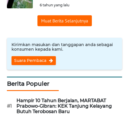
6 tahun yang lalu
Informasi
Muat Berita Selanjutnya
INDEKS
BERITA
KONTAK
Kirimkan masukan dan tanggapan anda sebagai
KAMI
konsumen kepada kami.
Suara Pembaca
INFO
IKLAN
Berita Populer
TENTANG
KAMI
Hampir 10 Tahun Berjalan, MARTABAT
#1
Prabowo-Gibran: KEK Tanjung Kelayang
PEDOMAN
Butuh Terobosan Baru
MEDIA
SIBER