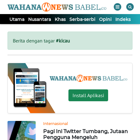
Utama
Nusantara
Khas
Serba-serbi
Opini
Indeks
WAHANA
Tutup
TV
Berita dengan tagar
#kicau
UTAMA
NUSANTARA
KHAS
Install Aplikasi
SERBA-
SERBI
Internasional
Pagi Ini Twitter Tumbang, Jutaan
OPINI
Pengguna Mengeluh