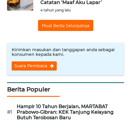
Catatan ‘Maaf Aku Lapar’
Informasi
4 tahun yang lalu
INDEKS
Muat Berita Selanjutnya
BERITA
KONTAK
KAMI
Kirimkan masukan dan tanggapan anda sebagai
konsumen kepada kami.
INFO
Suara Pembaca
IKLAN
TENTANG
Berita Populer
KAMI
Hampir 10 Tahun Berjalan, MARTABAT
PEDOMAN
#1
Prabowo-Gibran: KEK Tanjung Kelayang
MEDIA
Butuh Terobosan Baru
SIBER