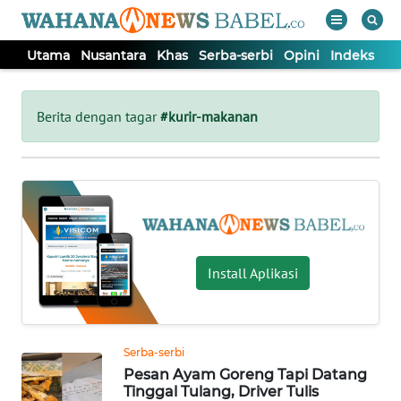
Utama
Nusantara
Khas
Serba-serbi
Opini
Indeks
WAHANA
Tutup
TV
Berita dengan tagar
#kurir-makanan
UTAMA
NUSANTARA
KHAS
Install Aplikasi
SERBA-
SERBI
Serba-serbi
Pesan Ayam Goreng Tapi Datang
OPINI
Tinggal Tulang, Driver Tulis