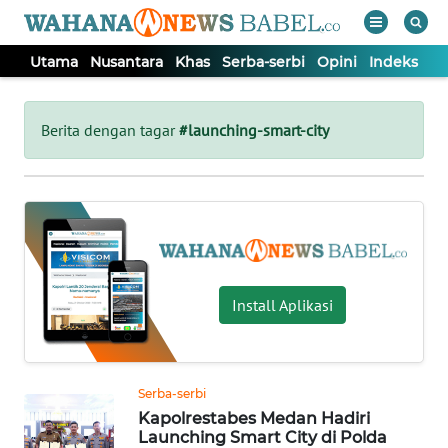
Utama
Nusantara
Khas
Serba-serbi
Opini
Indeks
WAHANA
Tutup
TV
Berita dengan tagar
#launching-smart-city
UTAMA
NUSANTARA
KHAS
Install Aplikasi
SERBA-
SERBI
Serba-serbi
Kapolrestabes Medan Hadiri
OPINI
Launching Smart City di Polda