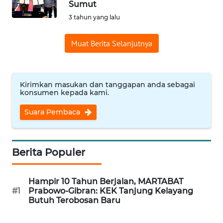
Sumut
Informasi
3 tahun yang lalu
INDEKS
Muat Berita Selanjutnya
BERITA
KONTAK
KAMI
Kirimkan masukan dan tanggapan anda sebagai
konsumen kepada kami.
INFO
Suara Pembaca
IKLAN
TENTANG
Berita Populer
KAMI
Hampir 10 Tahun Berjalan, MARTABAT
PEDOMAN
#1
Prabowo-Gibran: KEK Tanjung Kelayang
MEDIA
Butuh Terobosan Baru
SIBER