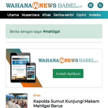
Utama
Nusantara
Khas
Serba-serbi
Opini
Indeks
WAHANA
Tutup
TV
Berita dengan tagar
#mahligai
UTAMA
NUSANTARA
KHAS
Install Aplikasi
SERBA-
SERBI
Khas
Kapolda Sumut Kunjungi Makam
OPINI
Mahligai Barus