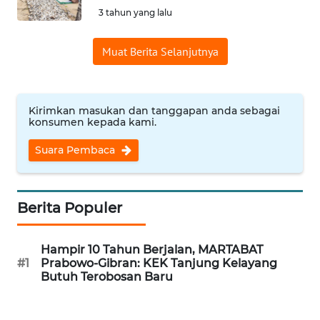
3 tahun yang lalu
Informasi
Muat Berita Selanjutnya
INDEKS
BERITA
KONTAK
Kirimkan masukan dan tanggapan anda sebagai
KAMI
konsumen kepada kami.
Suara Pembaca
INFO
IKLAN
Berita Populer
TENTANG
KAMI
Hampir 10 Tahun Berjalan, MARTABAT
#1
Prabowo-Gibran: KEK Tanjung Kelayang
PEDOMAN
Butuh Terobosan Baru
MEDIA
SIBER