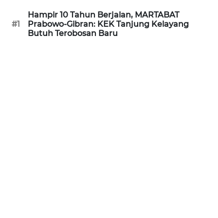
REDAKSI
Hampir 10 Tahun Berjalan, MARTABAT
#1
Prabowo-Gibran: KEK Tanjung Kelayang
Butuh Terobosan Baru
KARIR
DISCLAIMER
Wahana
News
Regional
WN
SUMUT
WN
JAKARTA
WN
JABAR