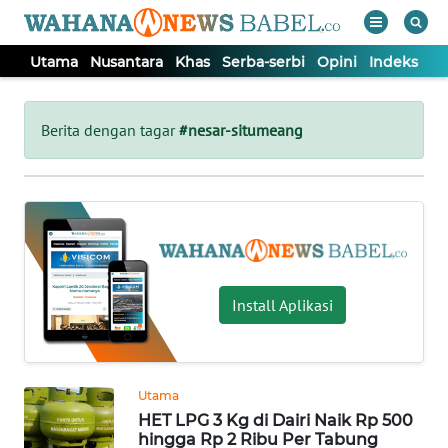
Utama
Nusantara
Khas
Serba-serbi
Opini
Indeks
WAHANA
Tutup
TV
Berita dengan tagar
#nesar-situmeang
UTAMA
NUSANTARA
KHAS
Install Aplikasi
SERBA-
SERBI
Utama
HET LPG 3 Kg di Dairi Naik Rp 500
OPINI
hingga Rp 2 Ribu Per Tabung