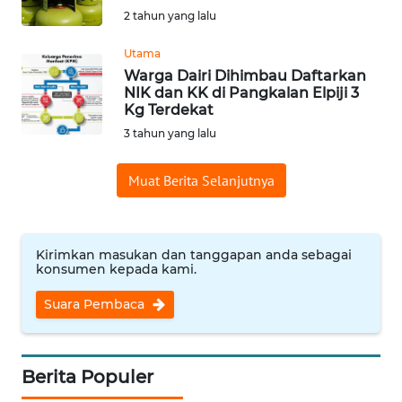
2 tahun yang lalu
Informasi
Utama
INDEKS
Warga Dairi Dihimbau Daftarkan
BERITA
NIK dan KK di Pangkalan Elpiji 3
Kg Terdekat
KONTAK
3 tahun yang lalu
KAMI
Muat Berita Selanjutnya
INFO
IKLAN
Kirimkan masukan dan tanggapan anda sebagai
TENTANG
konsumen kepada kami.
KAMI
Suara Pembaca
PEDOMAN
MEDIA
SIBER
Berita Populer