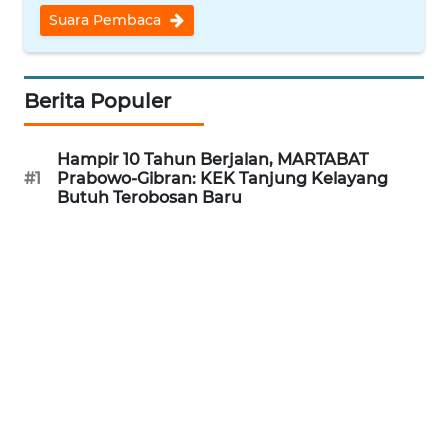
REDAKSI
Suara Pembaca
KARIR
Berita Populer
DISCLAIMER
Hampir 10 Tahun Berjalan, MARTABAT
Wahana
#1
Prabowo-Gibran: KEK Tanjung Kelayang
News
Butuh Terobosan Baru
Regional
WN
SUMUT
WN
JAKARTA
WN
JABAR