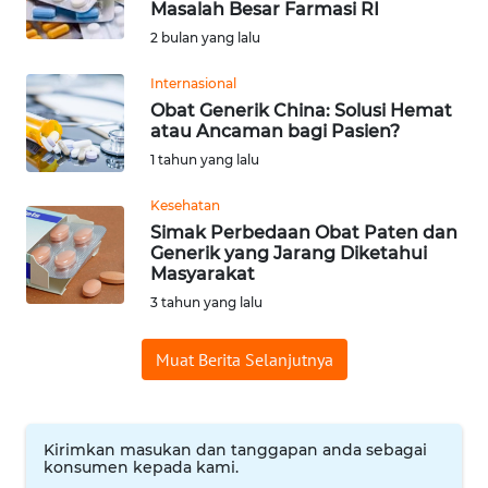
Masalah Besar Farmasi RI
Informasi
2 bulan yang lalu
INDEKS
Internasional
BERITA
Obat Generik China: Solusi Hemat
atau Ancaman bagi Pasien?
KONTAK
1 tahun yang lalu
KAMI
Kesehatan
Simak Perbedaan Obat Paten dan
INFO
Generik yang Jarang Diketahui
IKLAN
Masyarakat
3 tahun yang lalu
TENTANG
KAMI
Muat Berita Selanjutnya
PEDOMAN
MEDIA
SIBER
Kirimkan masukan dan tanggapan anda sebagai
konsumen kepada kami.