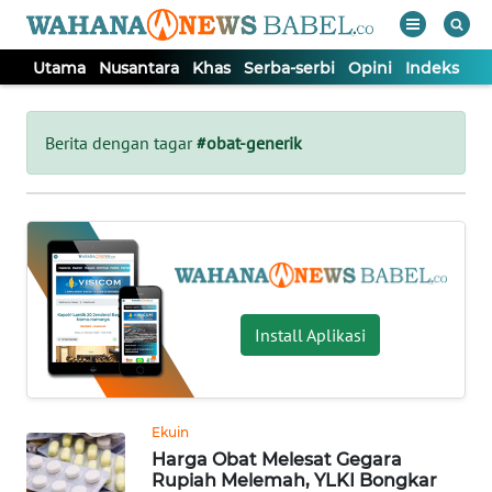
Utama
Nusantara
Khas
Serba-serbi
Opini
Indeks
WAHANA
Tutup
TV
Berita dengan tagar
#obat-generik
UTAMA
NUSANTARA
KHAS
Install Aplikasi
SERBA-
SERBI
Ekuin
Harga Obat Melesat Gegara
OPINI
Rupiah Melemah, YLKI Bongkar