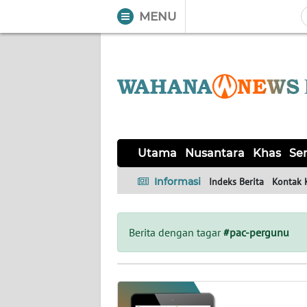
MENU
WAHANA
Tutup
TV
UTAMA
NUSANTARA
Utama
Nusantara
Khas
Ser
KHAS
Informasi
Indeks Berita
Kontak 
SERBA-
SERBI
Berita dengan tagar
#pac-pergunu
OPINI
Informasi