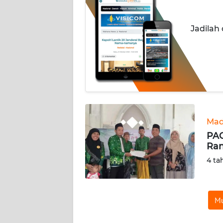
INDEKS
Jadilah
BERITA
KONTAK
KAMI
INFO
IKLAN
Mad
TENTANG
PAC
KAMI
Ran
4 ta
PEDOMAN
MEDIA
SIBER
Mu
REDAKSI