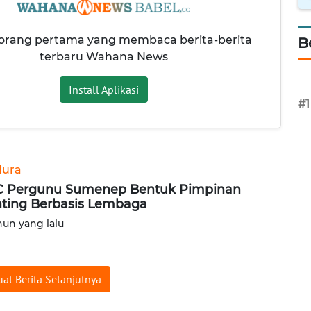
 orang pertama yang membaca berita-berita
B
terbaru Wahana News
Install Aplikasi
#1
ura
 Pergunu Sumenep Bentuk Pimpinan
ting Berbasis Lembaga
hun yang lalu
at Berita Selanjutnya