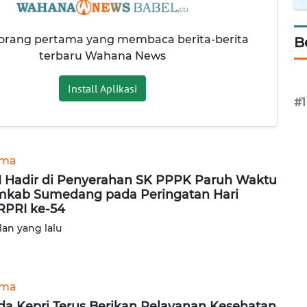
 orang pertama yang membaca berita-berita
B
terbaru Wahana News
Install Aplikasi
#1
ama
 Hadir di Penyerahan SK PPPK Paruh Waktu
kab Sumedang pada Peringatan Hari
PRI ke-54
lan yang lalu
ama
da Kepri Terus Berikan Pelayanan Kesehatan