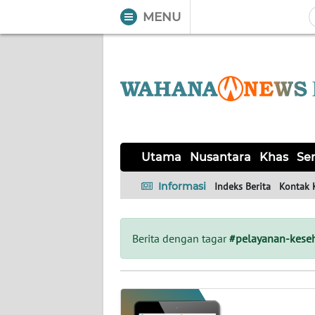
MENU
WAHANA
Tutup
TV
UTAMA
NUSANTARA
Utama
Nusantara
Khas
Ser
KHAS
Informasi
Indeks Berita
Kontak 
SERBA-
SERBI
Berita dengan tagar
#pelayanan-keseh
OPINI
Informasi