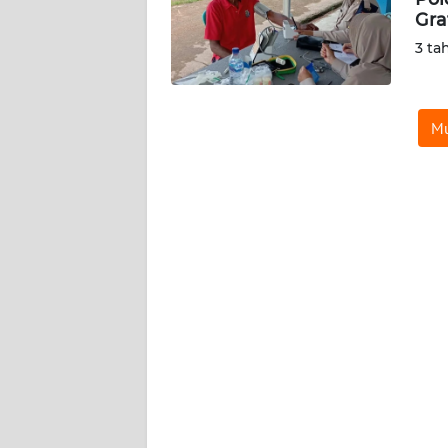
Gra
KARIR
3 ta
DISCLAIMER
Mu
Wahana
News
Regional
WN
SUMUT
WN
JAKARTA
WN
JABAR