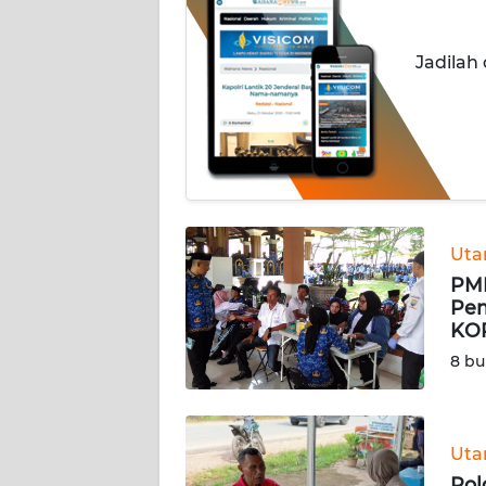
INDEKS
Jadilah
BERITA
KONTAK
KAMI
INFO
IKLAN
Ut
PMI
TENTANG
Pem
KAMI
KOR
8 bu
PEDOMAN
MEDIA
SIBER
Ut
REDAKSI
Pol