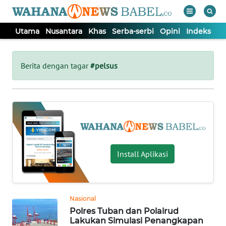
Utama
Nusantara
Khas
Serba-serbi
Opini
Indeks
WAHANA
Tutup
TV
Berita dengan tagar
#pelsus
UTAMA
NUSANTARA
KHAS
Install Aplikasi
SERBA-
SERBI
Nasional
Polres Tuban dan Polairud
OPINI
Lakukan Simulasi Penangkapan