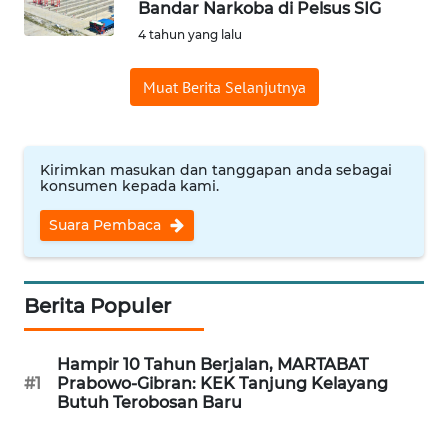
Bandar Narkoba di Pelsus SIG
Informasi
4 tahun yang lalu
INDEKS
Muat Berita Selanjutnya
BERITA
KONTAK
KAMI
Kirimkan masukan dan tanggapan anda sebagai
konsumen kepada kami.
INFO
Suara Pembaca
IKLAN
TENTANG
Berita Populer
KAMI
Hampir 10 Tahun Berjalan, MARTABAT
PEDOMAN
#1
Prabowo-Gibran: KEK Tanjung Kelayang
MEDIA
Butuh Terobosan Baru
SIBER